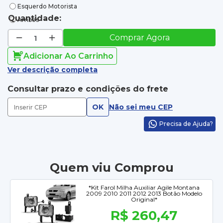
Esquerdo Motorista
Quantidade:
Ambos
Comprar Agora
Adicionar Ao Carrinho
Ver descrição completa
Consultar prazo e condições do frete
OK
Não sei meu CEP
Precisa de Ajuda?
Quem viu Comprou
*Kit Farol Milha Auxiliar Agile Montana
2009 2010 2011 2012 2013 Botão Modelo
Original*
R$ 260,47