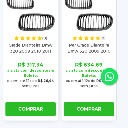
(0)
(0)
Grade Dianteira Bmw
Par Grade Dianteira
F
320 2009 2010 2011
Bmw 320 2009 2010
Ac
2012 Cromado Friso
2011 2012 Cromado
Cromado
Friso Cromado
R$ 317,34
R$ 634,69
à vista com desconto no
à vista com desconto no
à 
Boleto.
Boleto.
ou em até 12x de
R$ 26,44
ou em até 12x de
R$ 52,89
o
sem juros
sem juros
COMPRAR
COMPRAR