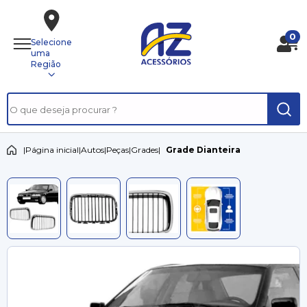
0
Selecione
uma
Região
|
Página inicial
|
Autos
|
Peças
|
Grades
|
Grade Dianteira