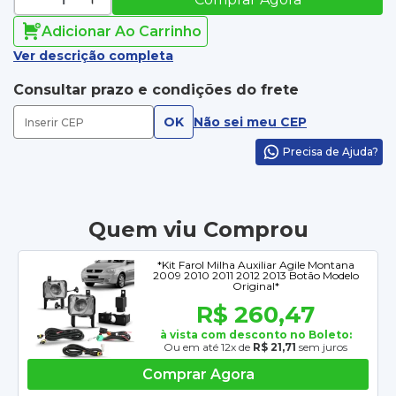
Adicionar Ao Carrinho
Ver descrição completa
Consultar prazo e condições do frete
OK
Não sei meu CEP
Precisa de Ajuda?
Quem viu Comprou
*Kit Farol Milha Auxiliar Agile Montana
2009 2010 2011 2012 2013 Botão Modelo
Original*
R$ 260,47
à vista com desconto no Boleto:
Ou em até 12x de
R$ 21,71
sem juros
Comprar Agora