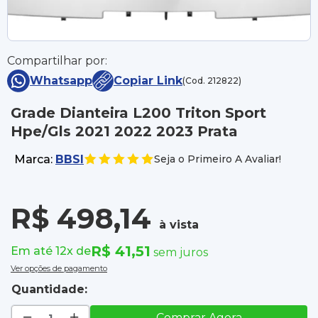
Compartilhar por:
Whatsapp
Copiar Link
(Cod. 212822)
Grade Dianteira L200 Triton Sport
Hpe/Gls 2021 2022 2023 Prata
Marca:
BBSI
Seja o Primeiro A Avaliar!
R$ 498,14
à vista
R$ 41,51
Em até 12x de
sem juros
Ver opções de pagamento
Quantidade:
Comprar Agora