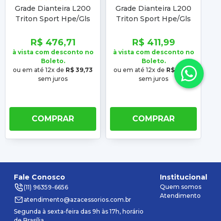
Grade Dianteira L200
Grade Dianteira L200
G
Triton Sport Hpe/Gls
Triton Sport Hpe/Gls
T
2021 2022 2023
2021 2022 2023 Preta
2
Cromada
Fosca
R$ 476,71
R$ 411,99
à vista com desconto no
à vista com desconto no
à 
Boleto.
Boleto.
ou em até 12x de
R$ 39,73
ou em até 12x de
R$ 34,33
ou
sem juros
sem juros
COMPRAR
COMPRAR
Fale Conosco
Institucional
Quem somos
(11) 96359-6656
Atendimento
atendimento@azacessorios.com.br
Segunda à sexta-feira das 9h às 17h, horário
de Brasília.