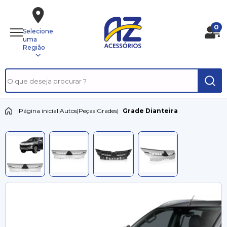
0
Selecione
uma
Região
|
Página inicial
|
Autos
|
Peças
|
Grades
|
Grade Dianteira