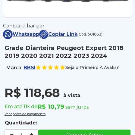
Compartilhar por:
Whatsapp
Copiar Link
(Cod. 501053)
Grade Dianteira Peugeot Expert 2018
2019 2020 2021 2022 2023 2024
Marca:
BBSI
Seja o Primeiro A Avaliar!
R$ 118,68
à vista
R$ 10,79
Em até 11x de
sem juros
Ver opções de pagamento
Quantidade:
Comprar Agora