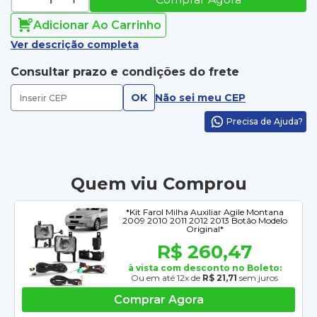
Adicionar Ao Carrinho
Ver descrição completa
Consultar prazo e condições do frete
OK
Não sei meu CEP
Precisa de Ajuda?
Quem viu Comprou
*Kit Farol Milha Auxiliar Agile Montana
2009 2010 2011 2012 2013 Botão Modelo
Original*
R$ 260,47
à vista com desconto no Boleto:
Ou em até 12x de
R$ 21,71
sem juros
Comprar Agora