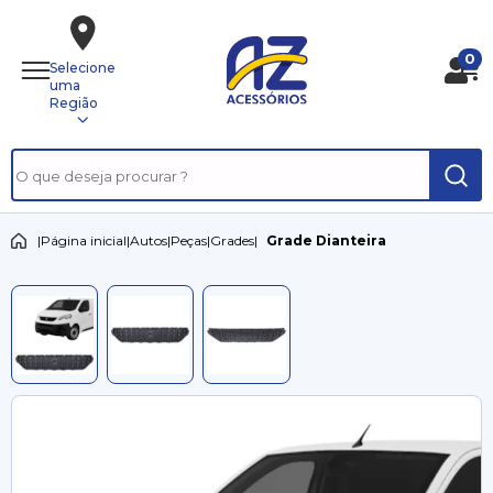
0
Selecione
uma
Região
|
Página inicial
|
Autos
|
Peças
|
Grades
|
Grade Dianteira