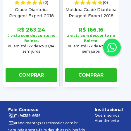
(0)
(0)
Grade Dianteira
Moldura Grade Dianteira
B
Peugeot Expert 2018
Peugeot Expert 2018
2
2019 2020 2021 2022
2019 2020 2021 2022
20
2023 2024 Com
2023 2024 Cromada
R$ 263,24
R$ 166,16
Moldura Cromada
à vista com desconto no
à vista com desconto no
à 
Boleto.
Boleto.
ou em até 12x de
R$ 21,94
ou em até 12x de
R$ 13,85
o
sem juros
sem juros
COMPRAR
COMPRAR
Fale Conosco
Institucional
Quem somos
(11) 96359-6656
Atendimento
atendimento@azacessorios.com.br
Segunda à sexta-feira das 9h às 17h, horário