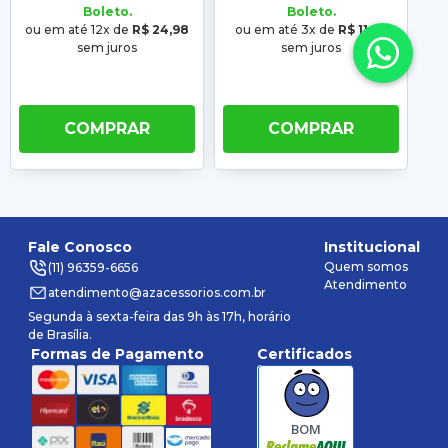
Boleto.
Boleto.
ou em até 12x de
R$ 24,98
ou em até 3x de
R$ 11,70
o
sem juros
sem juros
COMPRAR
COMPRAR
Fale Conosco
Institucional
Quem somos
(11) 96359-6656
Atendimento
atendimento@azacessorios.com.br
Segunda à sexta-feira das 9h às 17h, horário
de Brasília.
Formas de Pagamento
Certificados
BOM