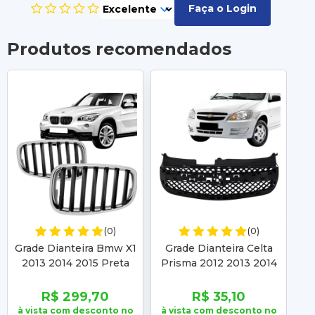
Faça o Login
Produtos recomendados
(0)
(0)
Grade Dianteira Bmw X1
Grade Dianteira Celta
G
2013 2014 2015 Preta
Prisma 2012 2013 2014
Moldura Cromada
2015 Preta Sem Moldura
20
R$ 299,70
R$ 35,10
à vista com desconto no
à vista com desconto no
à 