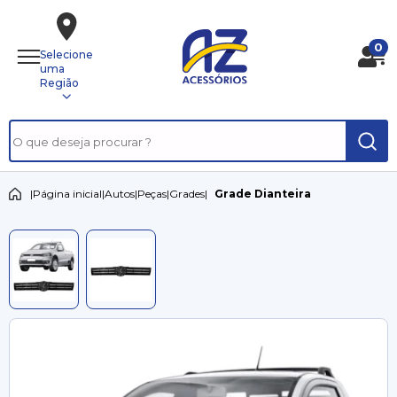
0
Selecione
uma
Região
|
Página inicial
|
Autos
|
Peças
|
Grades
|
Grade Dianteira