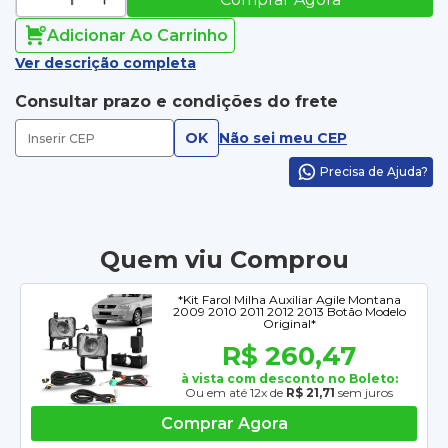
Adicionar Ao Carrinho
Ver descrição completa
Consultar prazo e condições do frete
OK
Não sei meu CEP
Precisa de Ajuda?
Quem viu Comprou
*Kit Farol Milha Auxiliar Agile Montana
2009 2010 2011 2012 2013 Botão Modelo
Original*
R$ 260,47
à vista com desconto no Boleto:
Ou em até 12x de
R$ 21,71
sem juros
Comprar Agora