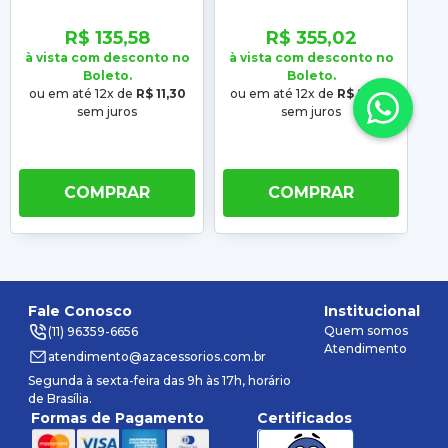
2016 2017 2018 Inferior
2017 2018 Inferior Preta
Preta Com Friso
Com Friso Cromado
R$ 135,58
R$ 355,02
Cromado
à vista com desconto no
à vista com desconto no
à 
Boleto.
Boleto.
ou em até 12x de
R$ 11,30
ou em até 12x de
R$ 29,58
ou
sem juros
sem juros
COMPRAR
COMPRAR
Fale Conosco
Institucional
Quem somos
(11) 96359-6656
Atendimento
atendimento@azacessorios.com.br
Segunda à sexta-feira das 9h às 17h, horário
de Brasília.
Formas de Pagamento
Certificados