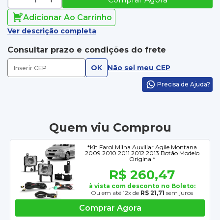
Adicionar Ao Carrinho
Ver descrição completa
Consultar prazo e condições do frete
OK
Não sei meu CEP
Precisa de Ajuda?
Quem viu Comprou
*Kit Farol Milha Auxiliar Agile Montana
2009 2010 2011 2012 2013 Botão Modelo
Original*
R$ 260,47
à vista com desconto no Boleto:
Ou em até 12x de
R$ 21,71
sem juros
Comprar Agora