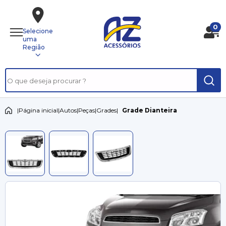
0
Selecione
uma
Região
|
Página inicial
|
Autos
|
Peças
|
Grades
|
Grade Dianteira