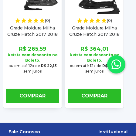
(0)
(0)
Grade Moldura Milha
Grade Moldura Milha
Cruze Hatch 2017 2018
Cruze Hatch 2017 2018
F
2019 Com Furo
2019 Com Furo
20
R$ 265,59
R$ 364,01
à vista com desconto no
à vista com desconto no
à 
Boleto.
Boleto.
ou em até 12x de
R$ 22,13
ou em até 12x de
R$ 30,33
o
sem juros
sem juros
COMPRAR
COMPRAR
Fale Conosco
Institucional