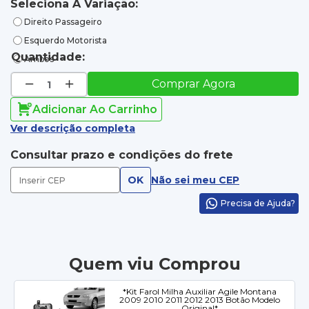
Seleciona A Variação:
Direito Passageiro
Esquerdo Motorista
Quantidade:
Ambos
Comprar Agora
Adicionar Ao Carrinho
Ver descrição completa
Consultar prazo e condições do frete
OK
Não sei meu CEP
Precisa de Ajuda?
Quem viu Comprou
*Kit Farol Milha Auxiliar Agile Montana
2009 2010 2011 2012 2013 Botão Modelo
Original*