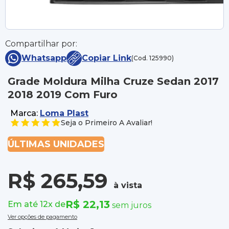
Compartilhar por:
Whatsapp
Copiar Link
(Cod. 125990)
Grade Moldura Milha Cruze Sedan 2017
2018 2019 Com Furo
Marca:
Loma Plast
Seja o Primeiro A Avaliar!
ÚLTIMAS UNIDADES
R$ 265,59
à vista
R$ 22,13
Em até 12x de
sem juros
Ver opções de pagamento