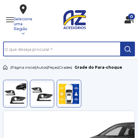
0
Selecione
uma
Região
|
Página inicial
|
Autos
|
Peças
|
Grades
|
Grade do Para-choque