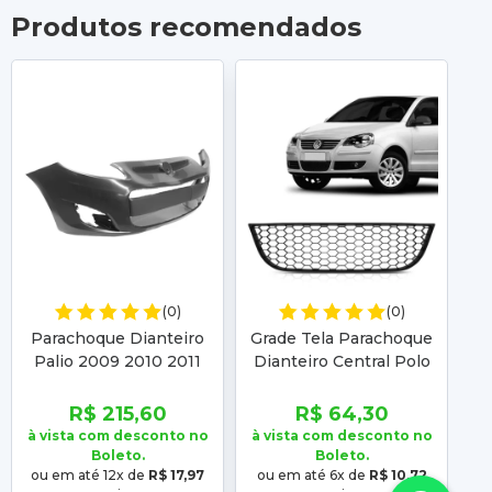
Produtos recomendados
(0)
(0)
Parachoque Dianteiro
Grade Tela Parachoque
Gr
Palio 2009 2010 2011
Dianteiro Central Polo
D
2012 Siena 2008 2009
Gti 2007 2008 2009
2010 2011 2012 Preto
2010 2011 2012
R$ 215,60
R$ 64,30
Liso
à vista com desconto no
à vista com desconto no
à 
Boleto.
Boleto.
ou em até 12x de
R$ 17,97
ou em até 6x de
R$ 10,72
o