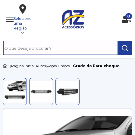
0
Selecione
uma
Região
|
Página inicial
|
Autos
|
Peças
|
Grades
|
Grade do Para-choque