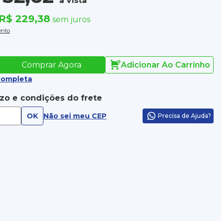
à vista
R$ 229,38
sem juros
ento
Comprar Agora
Adicionar Ao Carrinho
completa
azo e condições do frete
OK
Não sei meu CEP
Precisa de Ajuda?