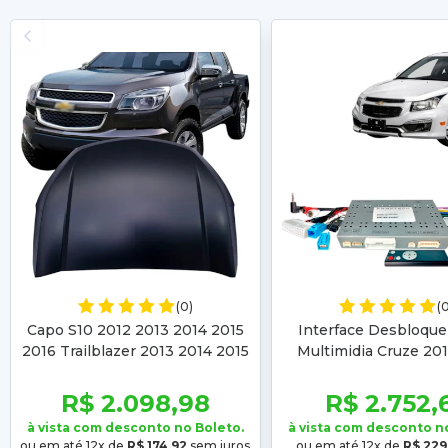
(0)
(
Capo S10 2012 2013 2014 2015
Interface Desbloque
2016 Trailblazer 2013 2014 2015
Multimidia Cruze 20
2016
2014 2015 201
R$ 2.098,98
R$ 2.752,
à vista com desconto no Boleto.
à vista com desconto n
ou em até 12x de
R$ 174,92
sem juros
ou em até 12x de
R$ 229