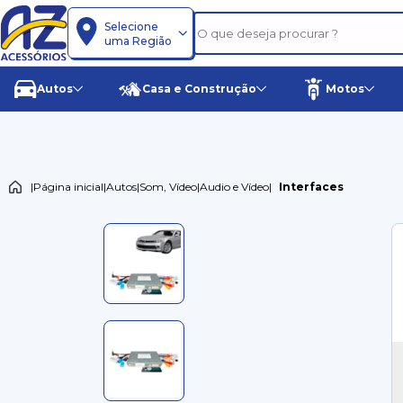
Selecione
uma Região
Autos
Casa e Construção
Motos
|
Página inicial
|
Autos
|
Som, Vídeo
|
Audio e Vídeo
|
Interfaces