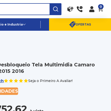
0
RA
PE
Canais de Atendimento
o e Industria
OFERTAS
(11) 96359-6656
SAC:
(11) 4003-0880
Desbloqueio Tela Multimidia Camaro
2015 2016
ch
Seja o Primeiro A Avaliar!
NIDADES
752,62