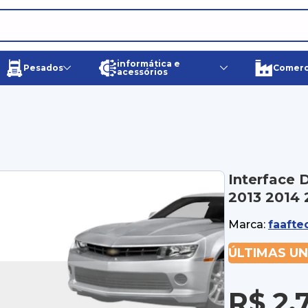
informática e
Pesados
Comerci
acessórios
Interface 
2013 2014 
Marca:
faafte
ÚLTIMAS U
R$ 2.