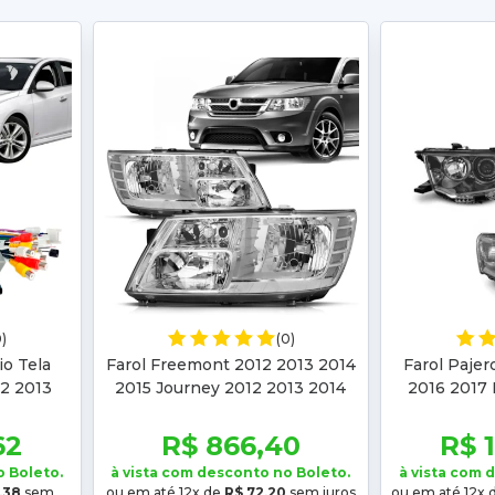
0)
(0)
io Tela
Farol Freemont 2012 2013 2014
Farol Pajer
12 2013
2015 Journey 2012 2013 2014
2016 2017 
6
2015 2016 2017 2018 Cromado
2013 2014
62
R$ 866,40
R$ 
o Boleto.
à vista com desconto no Boleto.
à vista com 
,38
sem
ou em até 12x de
R$ 72,20
sem juros
ou em até 12x 