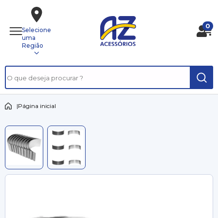
0
Selecione
uma
Região
|
Página inicial