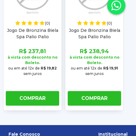
(0)
(0)
Jogo De Bronzina Biela
Jogo De Bronzina Biela
Jo
Spa Palio Palio
Spa Palio Palio
Weekend 00 01 02 03
Weekend 00 01 02 03
W
04 05 06 07 08 09 10
04 05 06 07 08 09 10
0
R$ 237,81
R$ 238,94
à vista com desconto no
à vista com desconto no
à 
Boleto.
Boleto.
ou em até 12x de
R$ 19,82
ou em até 12x de
R$ 19,91
ou
sem juros
sem juros
COMPRAR
COMPRAR
Fale Conosco
Institucional