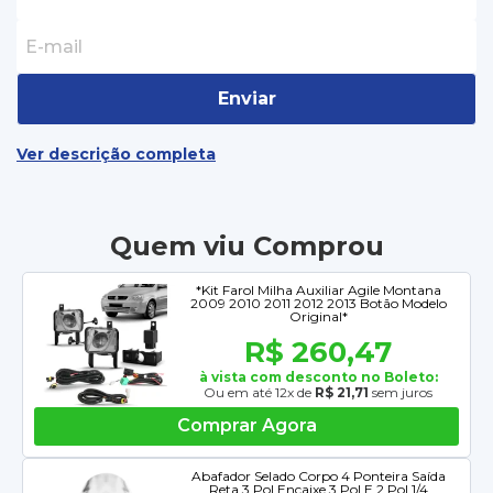
Enviar
Ver descrição completa
Quem viu Comprou
*Kit Farol Milha Auxiliar Agile Montana
2009 2010 2011 2012 2013 Botão Modelo
Original*
R$ 260,47
à vista com desconto no Boleto:
Ou em até 12x de
R$ 21,71
sem juros
Comprar Agora
Abafador Selado Corpo 4 Ponteira Saída
Reta 3 Pol Encaixe 3 Pol E 2 Pol 1/4