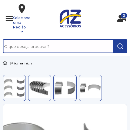
0
Selecione
uma
Região
|
Página inicial