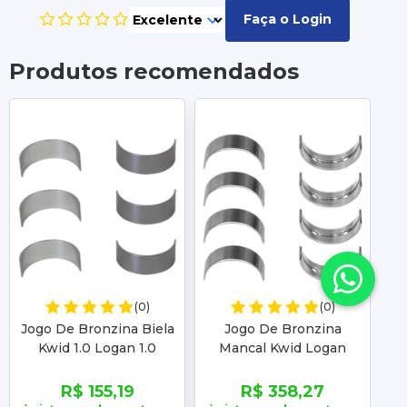
Faça o Login
Produtos recomendados
(0)
(0)
Jogo De Bronzina Biela
Jogo De Bronzina
Jo
Kwid 1.0 Logan 1.0
Mancal Kwid Logan
C
Sandero 1.0 2017 2018
Sandero 2017 2018 2019
2019 2020 2021 2022
2020 2021 2022 2023
2
R$ 155,19
R$ 358,27
2023 2024 2025
2024 2025