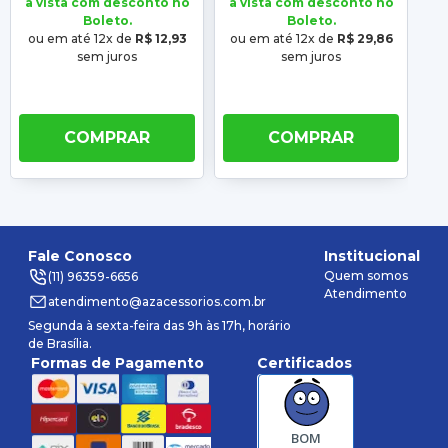
à vista com desconto no
à vista com desconto no
à 
Boleto.
Boleto.
ou em até 12x de
R$ 12,93
ou em até 12x de
R$ 29,86
ou
sem juros
sem juros
COMPRAR
COMPRAR
Fale Conosco
Institucional
Quem somos
(11) 96359-6656
Atendimento
atendimento@azacessorios.com.br
Segunda à sexta-feira das 9h às 17h, horário
de Brasília.
Formas de Pagamento
Certificados
BOM