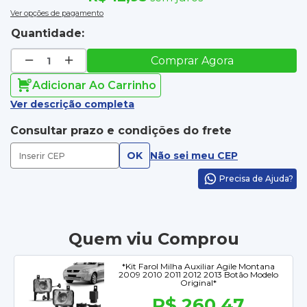
Ver opções de pagamento
Quantidade:
Comprar Agora
Adicionar Ao Carrinho
Ver descrição completa
Consultar prazo e condições do frete
OK
Não sei meu CEP
Precisa de Ajuda?
Quem viu Comprou
*Kit Farol Milha Auxiliar Agile Montana
2009 2010 2011 2012 2013 Botão Modelo
Original*
R$ 260,47