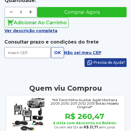
Quantidade:
Comprar Agora
Adicionar Ao Carrinho
Ver descrição completa
Consultar prazo e condições do frete
OK
Não sei meu CEP
Precisa de Ajuda?
Quem viu Comprou
*Kit Farol Milha Auxiliar Agile Montana
2009 2010 2011 2012 2013 Botão Modelo
Original*
R$ 260,47
à vista com desconto no Boleto:
Ou em até 12x de
R$ 21,71
sem juros