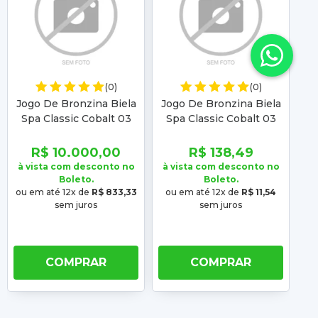
(0)
(0)
Jogo De Bronzina Biela
Jogo De Bronzina Biela
Jo
Spa Classic Cobalt 03
Spa Classic Cobalt 03
S
04 05 06 07 08 09 10 11
04 05 06 07 08 09 10 11
04
12 13 14 15 16 17 18
12 13 14 15 16 17 18
12
R$ 10.000,00
R$ 138,49
à vista com desconto no
à vista com desconto no
à 
Boleto.
Boleto.
ou em até 12x de
R$ 833,33
ou em até 12x de
R$ 11,54
o
sem juros
sem juros
COMPRAR
COMPRAR