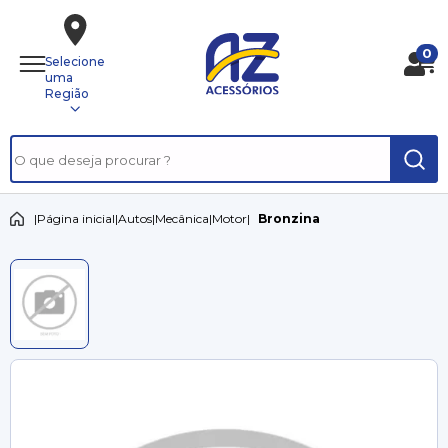
0
Selecione
uma
Região
|
Página inicial
|
Autos
|
Mecânica
|
Motor
|
Bronzina