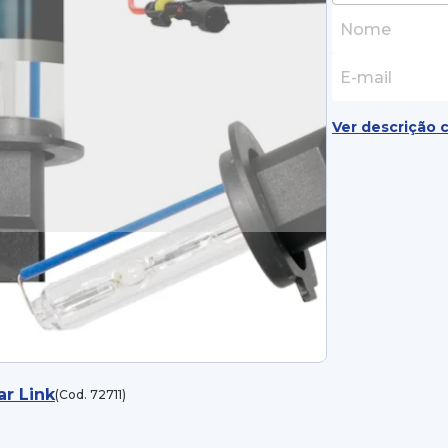
Ver descrição 
ar Link
(Cod. 72711)