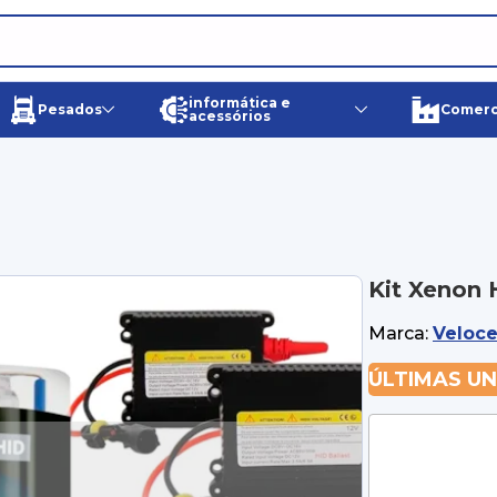
informática e
Pesados
Comerci
acessórios
Kit Xenon
Marca:
Veloc
ÚLTIMAS U