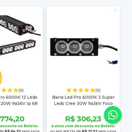
(0)
(0)
Pro 6000K 12 Leds
Barra Led Pro 6000K 3 Super
120W 9a36V Ip 68
Leds Cree 30W 9a36V Foco
Aberto Ip 68
 774,20
R$ 306,23
desconto no Boleto.
à vista com desconto no Boleto.
 de
R$ 64,52
sem juros
ou em até 12x de
R$ 25,52
sem juros