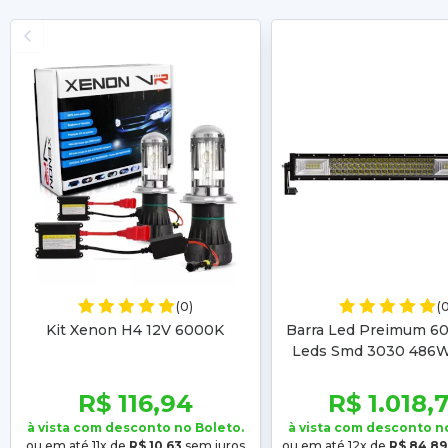
(0)
(
Kit Xenon H4 12V 6000K
Barra Led Preimum 6
Leds Smd 3030 486
Foco Fechado Ip
R$ 116,94
R$ 1.018,
à vista com desconto no Boleto.
à vista com desconto n
ou em até 11x de
R$ 10,63
sem juros
ou em até 12x de
R$ 84,89