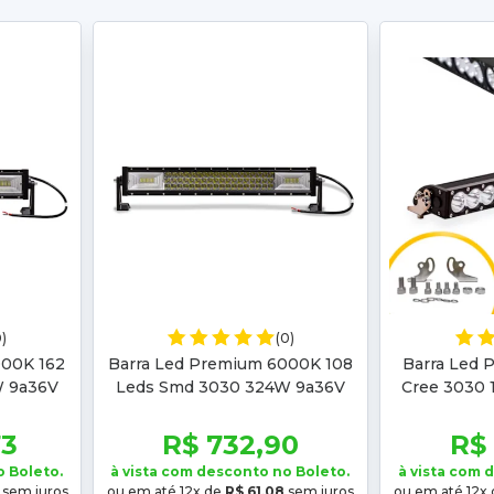
0)
(0)
000K 162
Barra Led Premium 6000K 108
Barra Led 
W 9a36V
Leds Smd 3030 324W 9a36V
Cree 3030 
 68
Foco Aberto Ip 68
73
R$ 732,90
R$
o Boleto.
à vista com desconto no Boleto.
à vista com 
sem juros
ou em até 12x de
R$ 61,08
sem juros
ou em até 12x