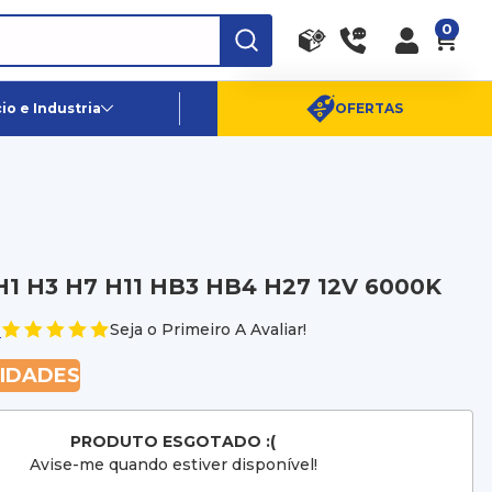
0
RA
PE
Canais de Atendimento
o e Industria
OFERTAS
(11) 96359-6656
SAC:
(11) 4003-0880
 H1 H3 H7 H11 HB3 HB4 H27 12V 6000K
e
Seja o Primeiro A Avaliar!
NIDADES
PRODUTO ESGOTADO :(
Avise-me quando estiver disponível!