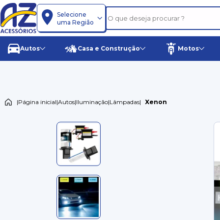
Selecione
uma Região
Autos
Casa e Construção
Motos
|
Página inicial
|
Autos
|
Iluminação
|
Lâmpadas
|
Xenon