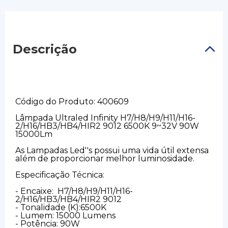
Descrição
Código do Produto: 400609
Lâmpada Ultraled Infinity H7/H8/H9/H11/H16-
2/H16/HB3/HB4/HIR2 9012 6500K 9~32V 90W
15000Lm
As Lampadas Led''s possui uma vida útil extensa
além de proporcionar melhor luminosidade.
Especificação Técnica:
- Encaixe: H7/H8/H9/H11/H16-
2/H16/HB3/HB4/HIR2 9012
- Tonalidade (K):6500K
- Lumem: 15000 Lumens
- Potência: 90W