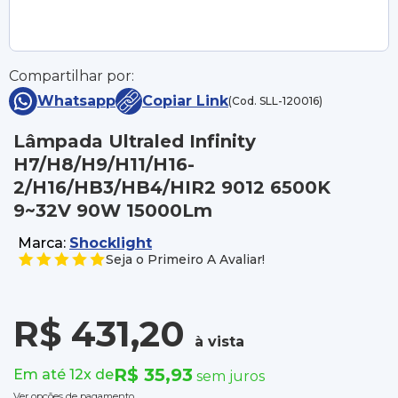
Compartilhar por:
Whatsapp
Copiar Link
(Cod. SLL-120016)
Lâmpada Ultraled Infinity
H7/H8/H9/H11/H16-
2/H16/HB3/HB4/HIR2 9012 6500K
9~32V 90W 15000Lm
Marca:
Shocklight
Seja o Primeiro A Avaliar!
R$ 431,20
à vista
R$ 35,93
Em até 12x de
sem juros
Ver opções de pagamento