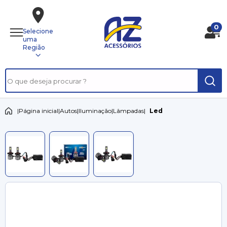
0
Selecione
uma
Região
|
Página inicial
|
Autos
|
Iluminação
|
Lâmpadas
|
Led