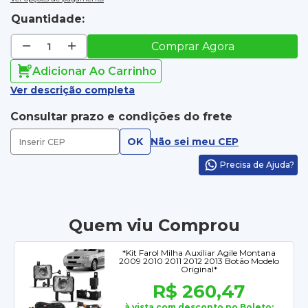
Quantidade:
Comprar Agora
Adicionar Ao Carrinho
Ver descrição completa
Consultar prazo e condições do frete
OK
Não sei meu CEP
Precisa de Ajuda?
Quem viu Comprou
*Kit Farol Milha Auxiliar Agile Montana
2009 2010 2011 2012 2013 Botão Modelo
Original*
R$ 260,47
à vista com desconto no Boleto: