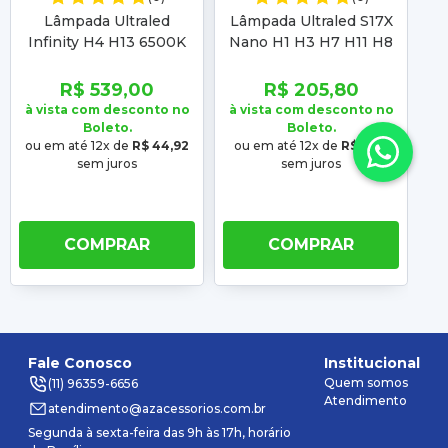
Lâmpada Ultraled
Lâmpada Ultraled S17X
L
Infinity H4 H13 6500K
Nano H1 H3 H7 H11 H8
1
9~32V 90W 15000Lm
H9 H16-2 H16 H27 HB3
HB4 HIR2 6500K 55W
R$ 539,00
R$ 205,80
5500Lm
à vista com desconto no
à vista com desconto no
à 
Boleto.
Boleto.
ou em até 12x de
R$ 44,92
ou em até 12x de
R$ 17,15
sem juros
sem juros
COMPRAR
COMPRAR
Fale Conosco
Institucional
Quem somos
(11) 96359-6656
Atendimento
atendimento@azacessorios.com.br
Segunda à sexta-feira das 9h às 17h, horário