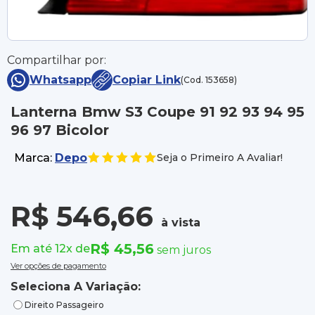
Compartilhar por:
Whatsapp
Copiar Link
(Cod. 153658)
Lanterna Bmw S3 Coupe 91 92 93 94 95
96 97 Bicolor
Marca:
Depo
Seja o Primeiro A Avaliar!
R$ 546,66
à vista
R$ 45,56
Em até 12x de
sem juros
Ver opções de pagamento
Seleciona A Variação:
Direito Passageiro