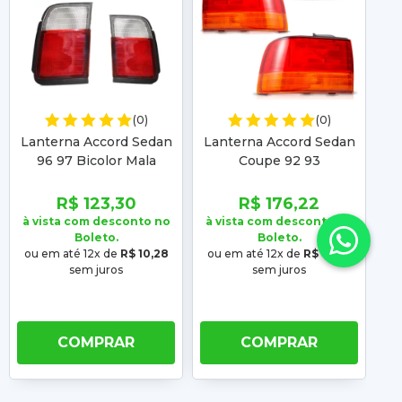
(0)
(0)
Lanterna Accord Sedan
Lanterna Accord Sedan
La
96 97 Bicolor Mala
Coupe 92 93
R$ 123,30
R$ 176,22
à vista com desconto no
à vista com desconto no
à 
Boleto.
Boleto.
ou em até 12x de
R$ 10,28
ou em até 12x de
R$ 14,68
ou
sem juros
sem juros
COMPRAR
COMPRAR