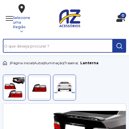
0
Selecione
uma
Região
|
Página inicial
|
Autos
|
Iluminação
|
Traseira
|
Lanterna