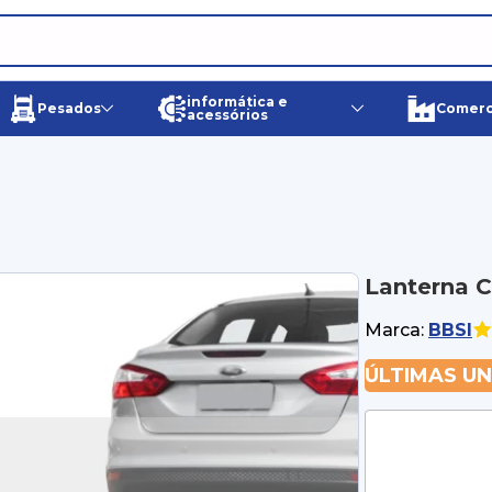
informática e
Pesados
Comerci
acessórios
Lanterna C
Marca:
BBSI
ÚLTIMAS U