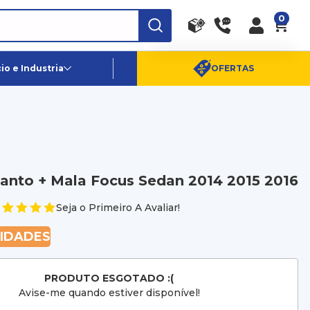
0
RA
PE
Canais de Atendimento
o e Industria
OFERTAS
(11) 96359-6656
SAC:
(11) 4003-0880
anto + Mala Focus Sedan 2014 2015 2016
Seja o Primeiro A Avaliar!
NIDADES
PRODUTO ESGOTADO :(
Avise-me quando estiver disponível!