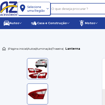
Selecione
uma Região
Autos
Casa e Construção
Motos
|
Página inicial
|
Autos
|
Iluminação
|
Traseira
|
Lanterna