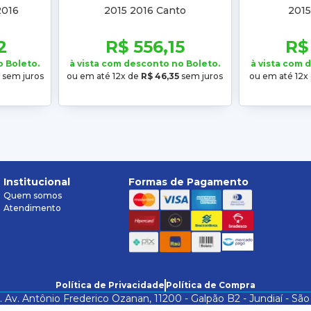
2016
2015 2016 Canto
2015
2
R$ 556,15
R$
o Boleto.
à vista com desconto no Boleto.
à vista com 
sem juros
ou em até 12x de
R$ 46,35
sem juros
ou em até 12x
Institucional
Formas de Pagamento
Quem somos
Atendimento
Política de Privacidade
Política de Compra
. Av. Antônio Frederico Ozanan, 11200 - Galpão B2 - Jundiaí - 