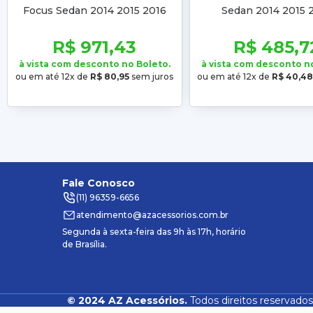
Focus Sedan 2014 2015 2016
Sedan 2014 2015 
Completo
R$ 971,43
R$ 485,7
à vista com desconto no Boleto.
à vista com desconto n
ou em até 12x de
R$ 80,95
sem juros
ou em até 12x de
R$ 40,48
Fale Conosco
(11) 96359-6656
atendimento@azacessorios.com.br
Segunda à sexta-feira das 9h às 17h, horário
de Brasília.
©
2024
AZ Acessórios.
Todos direitos reservados