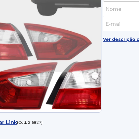
Ver descrição 
ar Link
(Cod. 216827)