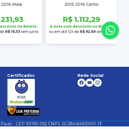
 2016 Mala
2015 2016 Canto
 231,93
R$ 1.112,29
desconto no Boleto.
à vista com desconto no Boleto.
 de
R$ 19,33
sem juros
ou em até 12x de
R$ 92,69
sem juros
Certificados
Rede Social
BOM
São Paulo - CEP 30190-052 CNPJ: 20.384.849/0001-13