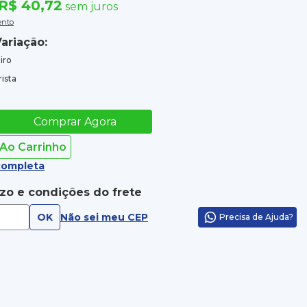
R$ 40,72
sem juros
ento
ariação:
iro
ista
Comprar Agora
 Ao Carrinho
completa
azo e condições do frete
OK
Não sei meu CEP
Precisa de Ajuda?