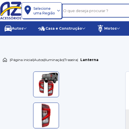
Selecione
uma Região
Autos
Casa e Construção
Motos
|
Página inicial
|
Autos
|
Iluminação
|
Traseira
|
Lanterna