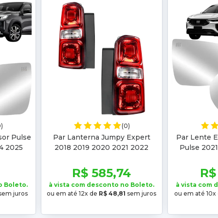
0)
(0)
sor Pulse
Par Lanterna Jumpy Expert
Par Lente E
4 2025
2018 2019 2020 2021 2022
Pulse 202
024 2025
2023 2024 2025 2026 Scudo
2025 Fastba
2023 2024 2025 2026
2
2
R$ 585,74
R$
o Boleto.
à vista com desconto no Boleto.
à vista com 
sem juros
ou em até 12x de
R$ 48,81
sem juros
ou em até 10x