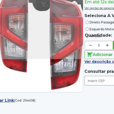
Em até 12x de
Ver opções de pagam
Seleciona A V
Direito Passage
Esquerdo Motor
Quantidade:
Ambos
Adicionar
Ver descrição 
Consultar pr
ar Link
(Cod. 214408)