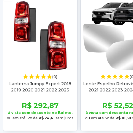
(0)
(
Lanterna Jumpy Expert 2018
Lente Espelho Retrovi
2019 2020 2021 2022 2023
2021 2022 2023 202
2024 2025 2026 Scudo 2023
Fastback 2022 2023 2
2024 2025 2026
2026
R$ 292,87
R$ 52,5
à vista com desconto no Boleto.
à vista com desconto n
ou em até 12x de
R$ 24,41
sem juros
ou em até 5x de
R$ 10,50