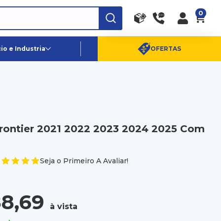
0
RA
PE
Canais de Atendimento
o e Industria
OFERTAS
(11) 96359-6656
SAC:
(11) 4003-0880
rontier 2021 2022 2023 2024 2025 Com
Seja o Primeiro A Avaliar!
8,69
à vista