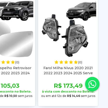
(0)
(0)
spelho Retrovisor
Farol Milha Nivus 2020 2021
1 2022 2023 2024
2022 2023 2024 2025 Serve
ck 2022 2023 2024
Virtus 2024 2025 2026 Amarok
025 2026
2025
 105,03
R$ 173,49
desconto no Boleto.
à vista com desconto no Boleto.
 de
R$ 10,50
sem juros
ou em até 12x de
R$ 14,46
sem juros