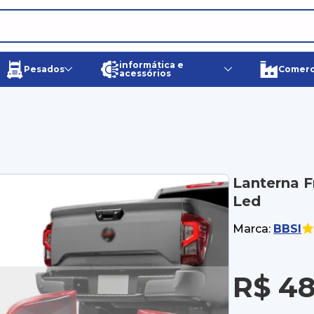
informática e
Pesados
Comerci
acessórios
Lanterna F
Led
Marca:
BBSI
R$ 48