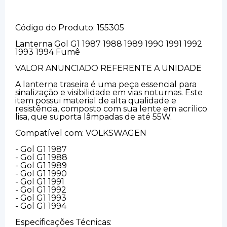
Código do Produto: 155305
Lanterna Gol G1 1987 1988 1989 1990 1991 1992
1993 1994 Fumê
VALOR ANUNCIADO REFERENTE A UNIDADE
A lanterna traseira é uma peça essencial para
sinalização e visibilidade em vias noturnas. Este
item possui material de alta qualidade e
resistência, composto com sua lente em acrílico
lisa, que suporta lâmpadas de até 55W.
Compatível com: VOLKSWAGEN
- Gol G1 1987
- Gol G1 1988
- Gol G1 1989
- Gol G1 1990
- Gol G1 1991
- Gol G1 1992
- Gol G1 1993
- Gol G1 1994
Especificações Técnicas: