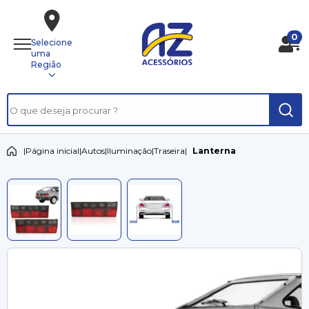
0
Selecione
uma
Região
|
Página inicial
|
Autos
|
Iluminação
|
Traseira
|
Lanterna