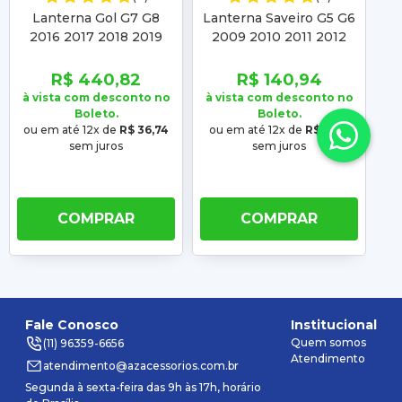
Lanterna Gol G7 G8
Lanterna Saveiro G5 G6
Pa
2016 2017 2018 2019
2009 2010 2011 2012
2020 2021 2022 Fumê
2013 2014 2015 Fumê
2
Borda Fumê
Com Borda Fumê
R$ 440,82
R$ 140,94
à vista com desconto no
à vista com desconto no
à 
Boleto.
Boleto.
ou em até 12x de
R$ 36,74
ou em até 12x de
R$ 11,74
ou
sem juros
sem juros
COMPRAR
COMPRAR
Fale Conosco
Institucional
Quem somos
(11) 96359-6656
Atendimento
atendimento@azacessorios.com.br
Segunda à sexta-feira das 9h às 17h, horário