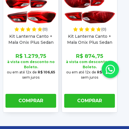
(0)
(0)
Kit Lanterna Canto +
Kit Lanterna Canto +
L
Mala Onix Plus Sedan
Mala Onix Plus Sedan
O
2020 2021 2022 2023
2020 2021 2022 2023
2
2024 2025 Com Led
2024 2025 Sem Led
R$ 1.279,75
R$ 874,75
Completo
Completo
à vista com desconto no
à vista com desconto no
à 
Boleto.
Boleto.
ou em até 12x de
R$ 106,65
ou em até 12x de
R$ 72,90
ou
sem juros
sem juros
COMPRAR
COMPRAR