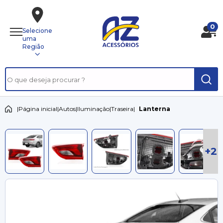
0
Selecione
uma
Região
|
Página inicial
|
Autos
|
Iluminação
|
Traseira
|
Lanterna
+2