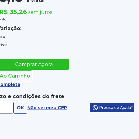
à vista
R$ 35,26
sem juros
ento
ariação:
iro
ista
Comprar Agora
 Ao Carrinho
completa
azo e condições do frete
OK
Não sei meu CEP
Precisa de Ajuda?