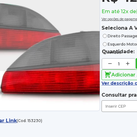
Em até 12x de
Ver opções de pagam
Seleciona A V
Direito Passage
Esquerdo Motor
Quantidade:
Ambos
Adicionar
Ver descrição 
Consultar pr
ar Link
(Cod. 153230)