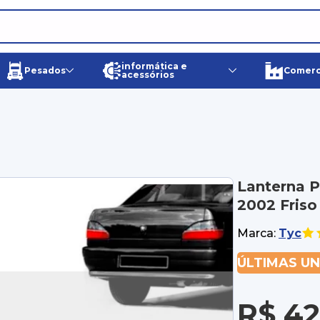
informática e
Pesados
Comerci
acessórios
Lanterna 
2002 Friso
Marca:
Tyc
ÚLTIMAS U
R$ 42