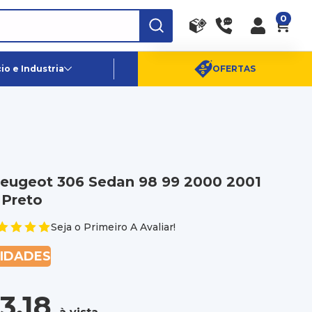
0
RA
PE
Canais de Atendimento
o e Industria
OFERTAS
(11) 96359-6656
SAC:
(11) 4003-0880
Peugeot 306 Sedan 98 99 2000 2001
 Preto
Seja o Primeiro A Avaliar!
NIDADES
3,18