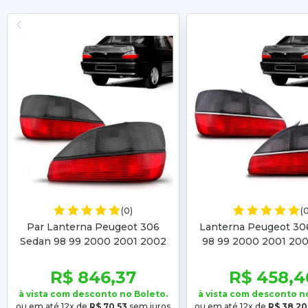
(0)
(
Par Lanterna Peugeot 306
Lanterna Peugeot 30
Sedan 98 99 2000 2001 2002
98 99 2000 2001 200
Friso Preto
Cromado
R$ 846,37
R$ 458,4
à vista com desconto no Boleto.
à vista com desconto n
ou em até 12x de
R$ 70,53
sem juros
ou em até 12x de
R$ 38,20