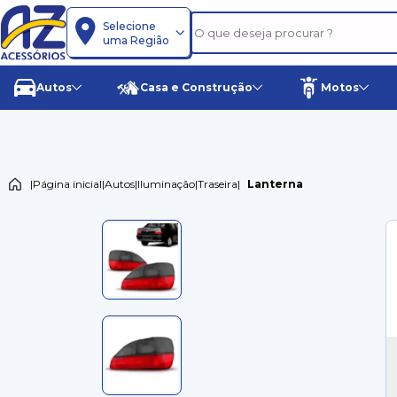
Selecione
uma Região
Autos
Casa e Construção
Motos
|
Página inicial
|
Autos
|
Iluminação
|
Traseira
|
Lanterna