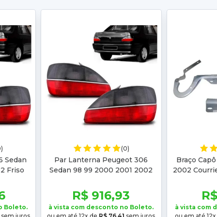
0)
(0)
6 Sedan
Par Lanterna Peugeot 306
Braço Capô
2 Friso
Sedan 98 99 2000 2001 2002
2002 Courri
Friso Cromado
2003 2004
2008 2
6
R$ 916,93
R$
o Boleto.
à vista com desconto no Boleto.
à vista com 
sem juros
ou em até 12x de
R$ 76,41
sem juros
ou em até 12x