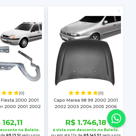
(0)
(0)
 Fiesta 2000 2001
Capo Marea 98 99 2000 2001
er 2000 2001 2002
2002 2003 2004 2005 2006
 2005 2006 2007
2007 Brava 99 2000 2001 2002
009 2010 201
2003
 162,11
R$ 1.746,18
desconto no Boleto.
à vista com desconto no Boleto.
 de
R$ 13,51
sem juros
ou em até 12x de
R$ 145,52
sem juros