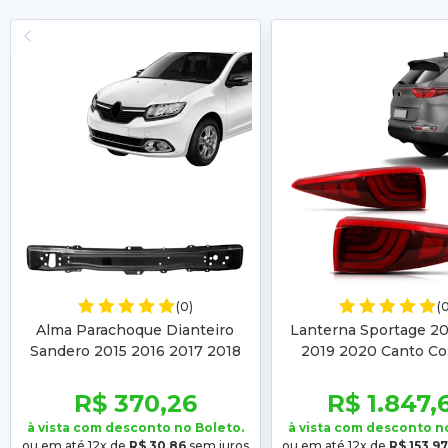
(0)
(
Alma Parachoque Dianteiro
Lanterna Sportage 20
Sandero 2015 2016 2017 2018
2019 2020 Canto C
2019 Logan 2014 2015 2016
2017 2018 2019
R$ 370,26
R$ 1.847,
à vista com desconto no Boleto.
à vista com desconto n
ou em até 12x de
R$ 30,86
sem juros
ou em até 12x de
R$ 153,97