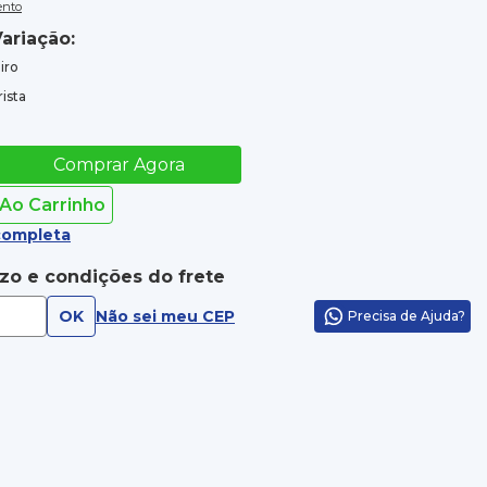
ento
ariação:
iro
ista
Comprar Agora
 Ao Carrinho
completa
azo e condições do frete
OK
Não sei meu CEP
Precisa de Ajuda?