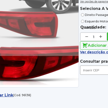
Ver opções de pagam
Seleciona A V
Direito Passage
Esquerdo Motor
Quantidade:
Ambos
Adicionar
Ver descrição 
Consultar pr
ar Link
(Cod. 96138)