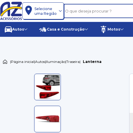
Selecione
uma Região
Autos
Casa e Construção
Motos
|
Página inicial
|
Autos
|
Iluminação
|
Traseira
|
Lanterna