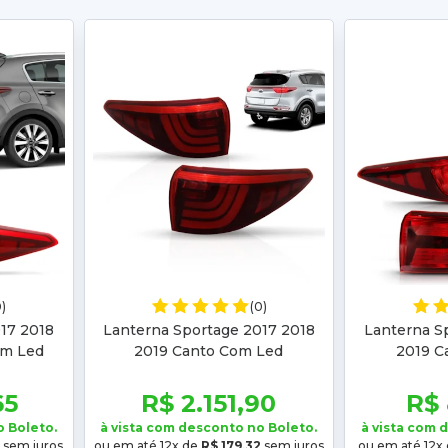
0)
(0)
17 2018
Lanterna Sportage 2017 2018
Lanterna S
om Led
2019 Canto Com Led
2019 C
65
R$ 2.151,90
R$
o Boleto.
à vista com desconto no Boleto.
à vista com 
sem juros
ou em até 12x de
R$ 179,32
sem juros
ou em até 12x