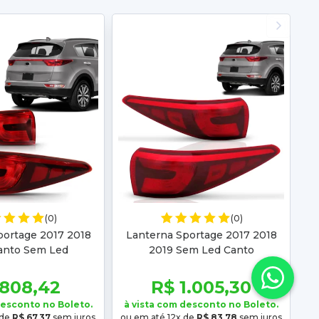
(0)
(0)
portage 2017 2018
Lanterna Sportage 2017 2018
anto Sem Led
2019 Sem Led Canto
 808,42
R$ 1.005,30
desconto no Boleto.
à vista com desconto no Boleto.
 de
R$ 67,37
sem juros
ou em até 12x de
R$ 83,78
sem juros