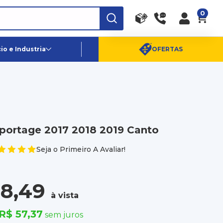
0
RA
PE
Canais de Atendimento
o e Industria
OFERTAS
(11) 96359-6656
SAC:
(11) 4003-0880
portage 2017 2018 2019 Canto
Seja o Primeiro A Avaliar!
8,49
à vista
R$ 57,37
sem juros