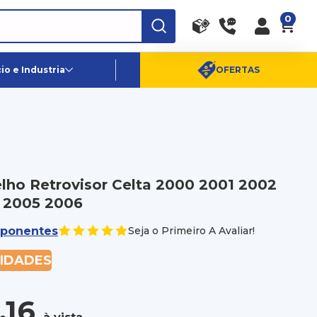
0
RA
PE
Canais de Atendimento
o e Industria
OFERTAS
(11) 96359-6656
SAC:
(11) 4003-0880
lho Retrovisor Celta 2000 2001 2002
 2005 2006
ponentes
Seja o Primeiro A Avaliar!
NIDADES
,16