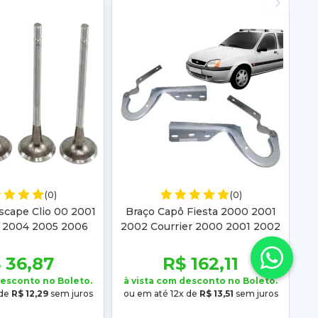
(0)
(0)
scape Clio 00 2001
Braço Capô Fiesta 2000 2001
 2004 2005 2006
2002 Courrier 2000 2001 2002
2 2003 2004 2005
2003 2004 2005 2006 2007
06 2007
2008 2009 2010 201
 36,87
R$ 162,11
desconto no Boleto.
à vista com desconto no Boleto.
 de
R$ 12,29
sem juros
ou em até 12x de
R$ 13,51
sem juros