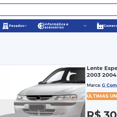
informática e
Pesados
Comerci
acessórios
Lente Espe
2003 2004
Marca:
G Com
ÚLTIMAS U
R$ 30