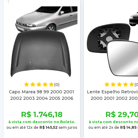
(0)
(
Capo Marea 98 99 2000 2001
Lente Espelho Retrovi
2002 2003 2004 2005 2006
2000 2001 2002 200
2007 Brava 99 2000 2001 2002
2005 2006
2003
R$ 1.746,18
R$ 29,7
à vista com desconto no Boleto.
à vista com desconto n
ou em até 12x de
R$ 145,52
sem juros
ou em até 2x de
R$ 14,85