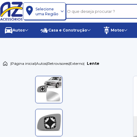
Selecione
uma Região
Autos
Casa e Construção
Motos
|
Página inicial
|
Autos
|
Retrovisores
|
Externo
|
Lente