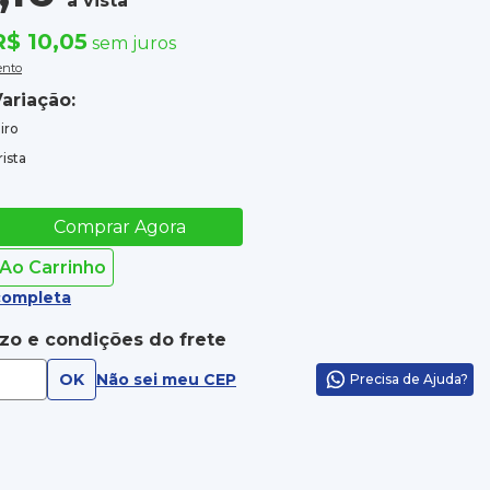
à vista
R$ 10,05
sem juros
ento
ariação:
iro
ista
Comprar Agora
 Ao Carrinho
completa
azo e condições do frete
OK
Não sei meu CEP
Precisa de Ajuda?