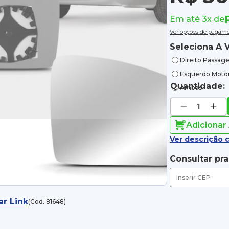
Em até 3x de
Ver opções de pagam
Seleciona A V
Direito Passage
Esquerdo Motor
Quantidade:
Ambos
Adicionar
Ver descrição 
Consultar pr
ar Link
(Cod. 81648)