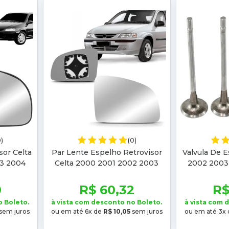
0)
(0)
sor Celta
Par Lente Espelho Retrovisor
Valvula De E
3 2004
Celta 2000 2001 2002 2003
2002 2003
2004 2005 2006
Kangoo 200
20
0
R$ 60,32
R$
o Boleto.
à vista com desconto no Boleto.
à vista com 
sem juros
ou em até 6x de
R$ 10,05
sem juros
ou em até 3x