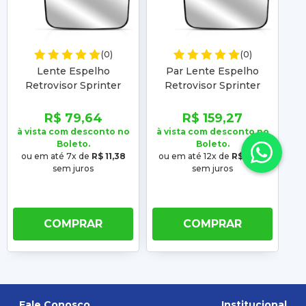
(0)
(0)
Lente Espelho
Par Lente Espelho
Retrovisor Sprinter
Retrovisor Sprinter
2020 2021 2022 2023
2020 2021 2022 2023
2
Inferior Com Placa
Inferior Com Placa
R$ 79,64
R$ 159,27
à vista com desconto no
à vista com desconto no
à 
Boleto.
Boleto.
ou em até 7x de
R$ 11,38
ou em até 12x de
R$ 13,27
o
sem juros
sem juros
COMPRAR
COMPRAR
Fale Conosco
Institucional