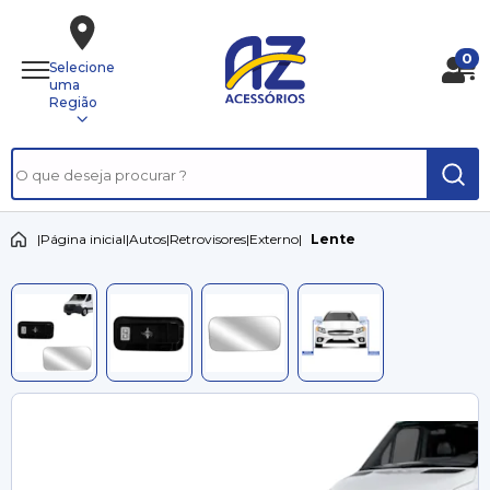
0
Selecione
uma
Região
|
Página inicial
|
Autos
|
Retrovisores
|
Externo
|
Lente