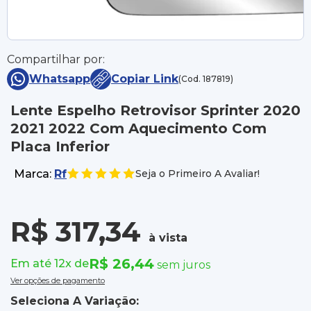
Compartilhar por:
Whatsapp
Copiar Link
(Cod. 187819)
Lente Espelho Retrovisor Sprinter 2020
2021 2022 Com Aquecimento Com
Placa Inferior
Marca:
Rf
Seja o Primeiro A Avaliar!
R$ 317,34
à vista
R$ 26,44
Em até 12x de
sem juros
Ver opções de pagamento
Seleciona A Variação: