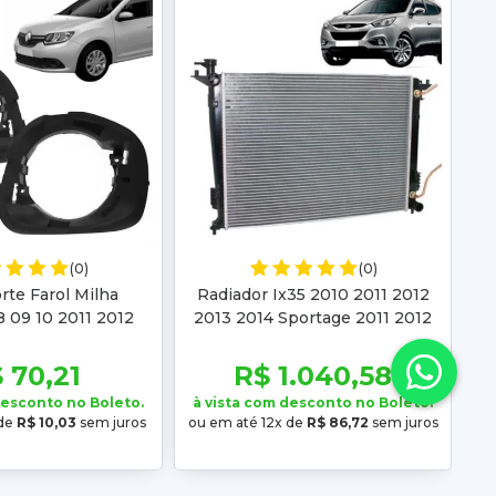
(0)
(0)
rte Farol Milha
Radiador Ix35 2010 2011 2012
 09 10 2011 2012
2013 2014 Sportage 2011 2012
Duster 2010 2011
2013 2014 2015 2016
013 2014 2015
Automático Manual
 70,21
R$ 1.040,58
desconto no Boleto.
à vista com desconto no Boleto.
 de
R$ 10,03
sem juros
ou em até 12x de
R$ 86,72
sem juros