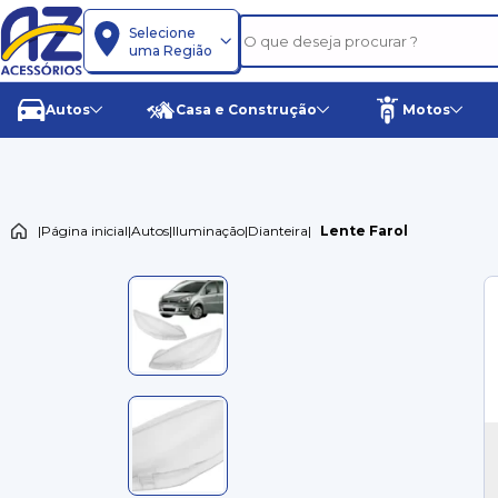
Selecione
uma Região
Autos
Casa e Construção
Motos
|
Página inicial
|
Autos
|
Iluminação
|
Dianteira
|
Lente Farol