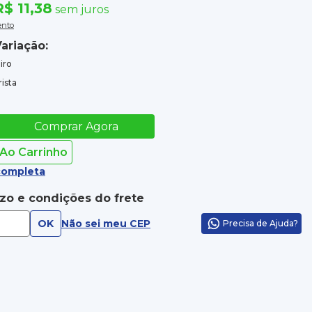
R$ 11,38
sem juros
ento
ariação:
iro
ista
Comprar Agora
 Ao Carrinho
completa
azo e condições do frete
OK
Não sei meu CEP
Precisa de Ajuda?