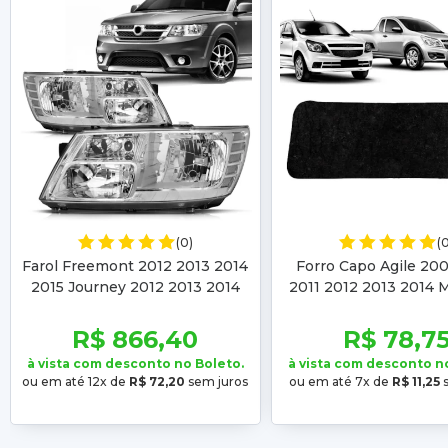
(0)
(
Farol Freemont 2012 2013 2014
Forro Capo Agile 20
2015 Journey 2012 2013 2014
2011 2012 2013 2014 
2015 2016 2017 2018 Cromado
2011 2012 2013 2014 2
2017 2018 201
R$ 866,40
R$ 78,7
à vista com desconto no Boleto.
à vista com desconto n
ou em até 12x de
R$ 72,20
sem juros
ou em até 7x de
R$ 11,25
s