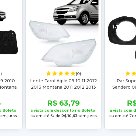
0)
(0)
09 2010
Lente Farol Agile 09 10 11 2012
Par Supo
Montana
2013 Montana 2011 2012 2013
Sandero 08
015 2016
2014 2015 2016 2017 2018 2019
2013 2014 
9
2020 2021
2012 2
5
R$ 63,79
R$
o Boleto.
à vista com desconto no Boleto.
à vista com 
em juros
ou em até 6x de
R$ 10,63
sem juros
ou em até 7x