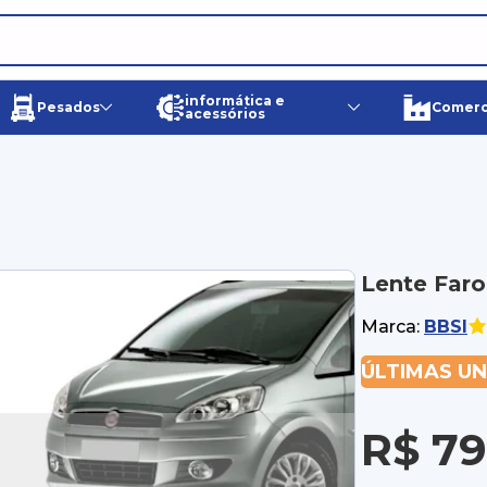
informática e
Pesados
Comerci
acessórios
Lente Faro
Marca:
BBSI
ÚLTIMAS U
R$ 79