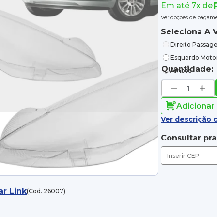
Em até 7x de
Ver opções de pagam
Seleciona A V
Direito Passage
Esquerdo Motor
Quantidade:
Ambos
Adicionar
Ver descrição 
Consultar pr
ar Link
(Cod. 26007)