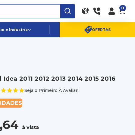
0
RA
PE
Canais de Atendimento
o e Industria
OFERTAS
(11) 96359-6656
SAC:
(11) 4003-0880
l Idea 2011 2012 2013 2014 2015 2016
Seja o Primeiro A Avaliar!
NIDADES
,64
à vista