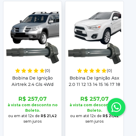
(0)
(0)
Bobina De Ignição
Bobina De Ignição Asx
Airtrek 2.4 Gls 4Wd
2.0 11 12 13 14 15 16 17 18
B
2003 2004 2005 2006
19 3 Pinos Com Módulo
20
2007 3 Pinos Com
De Ignição Gc4320
P
R$ 257,07
R$ 257,07
Módulo De Ignição
à vista com desconto no
à vista com desconto no
à 
Gc4320
Boleto.
Boleto.
ou em até 12x de
R$ 21,42
ou em até 12x de
R$ 21,42
o
sem juros
sem juros