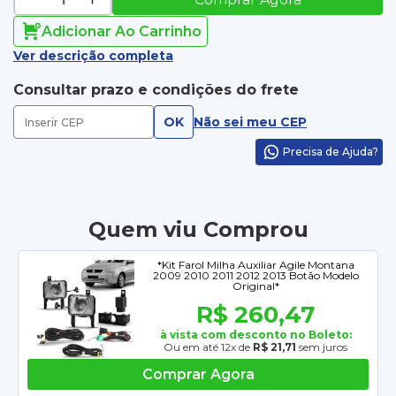
Adicionar Ao Carrinho
Ver descrição completa
Consultar prazo e condições do frete
OK
Não sei meu CEP
Precisa de Ajuda?
Quem viu Comprou
*Kit Farol Milha Auxiliar Agile Montana
2009 2010 2011 2012 2013 Botão Modelo
Original*
R$ 260,47
à vista com desconto no Boleto:
Ou em até 12x de
R$ 21,71
sem juros
Comprar Agora