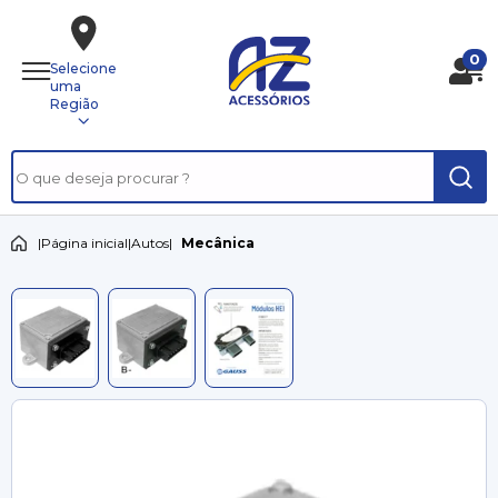
0
Selecione
uma
Região
|
Página inicial
|
Autos
|
Mecânica