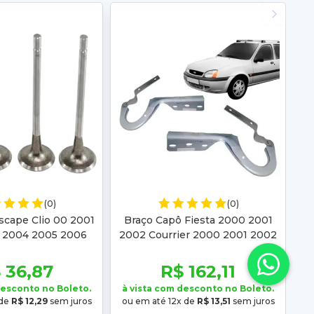
(0)
(0)
scape Clio 00 2001
Braço Capô Fiesta 2000 2001
 2004 2005 2006
2002 Courrier 2000 2001 2002
2 2003 2004 2005
2003 2004 2005 2006 2007
06 2007
2008 2009 2010 201
 36,87
R$ 162,11
desconto no Boleto.
à vista com desconto no Boleto.
 de
R$ 12,29
sem juros
ou em até 12x de
R$ 13,51
sem juros