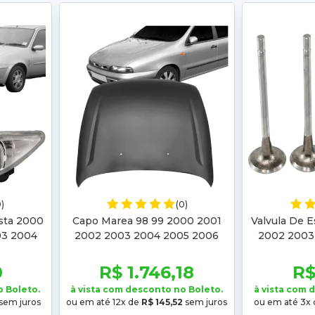
0)
(0)
esta 2000
Capo Marea 98 99 2000 2001
Valvula De E
03 2004
2002 2003 2004 2005 2006
2002 2003
002 2003
2007 Brava 99 2000 2001 2002
Kangoo 200
2003
20
0
R$ 1.746,18
R$
o Boleto.
à vista com desconto no Boleto.
à vista com 
sem juros
ou em até 12x de
R$ 145,52
sem juros
ou em até 3x