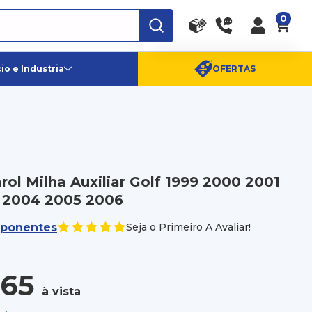
0
RA
PE
Canais de Atendimento
o e Industria
OFERTAS
(11) 96359-6656
SAC:
(11) 4003-0880
rol Milha Auxiliar Golf 1999 2000 2001
 2004 2005 2006
ponentes
Seja o Primeiro A Avaliar!
,65
à vista