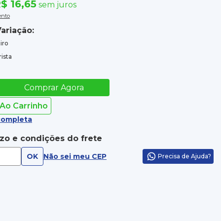
$ 16,65
sem juros
ento
ariação:
iro
ista
Comprar Agora
 Ao Carrinho
completa
azo e condições do frete
OK
Não sei meu CEP
Precisa de Ajuda?