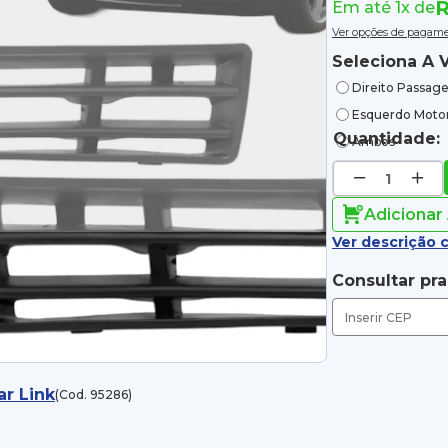
R
Em até 1x de
Ver opções de pagam
Seleciona A V
Direito Passage
Esquerdo Motor
Quantidade:
Ambos
Adicionar
Ver descrição 
Consultar pr
ar Link
(Cod. 95286)