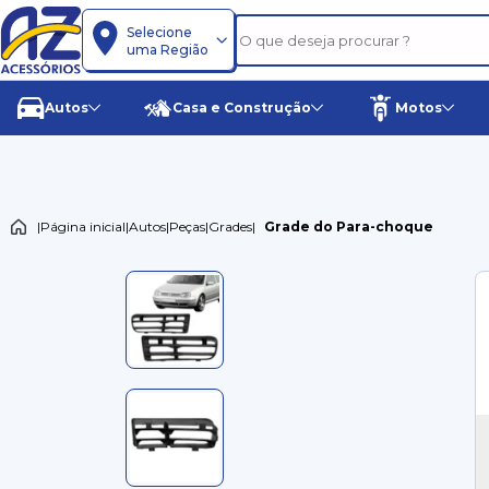
Selecione
uma Região
Autos
Casa e Construção
Motos
|
Página inicial
|
Autos
|
Peças
|
Grades
|
Grade do Para-choque