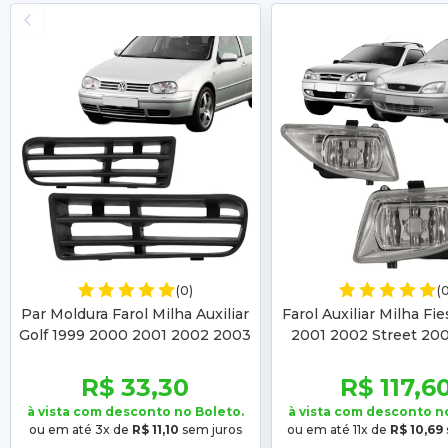
(0)
(
Par Moldura Farol Milha Auxiliar
Farol Auxiliar Milha Fi
Golf 1999 2000 2001 2002 2003
2001 2002 Street 20
2004 2005 2006
Courier 2000 2001 2
04 05 06 07
R$ 33,30
R$ 117,6
à vista com desconto no Boleto.
à vista com desconto n
ou em até 3x de
R$ 11,10
sem juros
ou em até 11x de
R$ 10,69