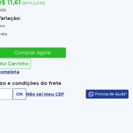
$ 11,61
sem juros
ento
ariação:
iro
ista
Comprar Agora
 Ao Carrinho
completa
azo e condições do frete
OK
Não sei meu CEP
Precisa de Ajuda?