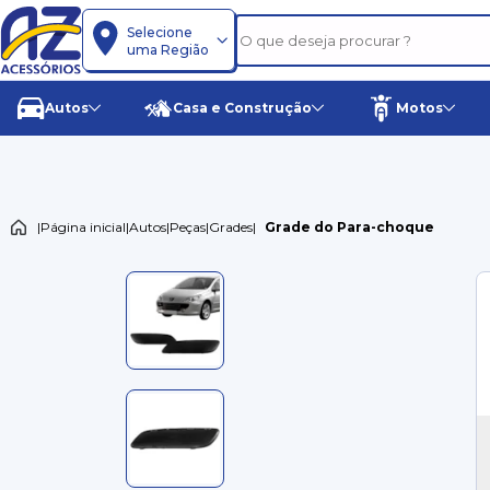
Selecione
uma Região
Autos
Casa e Construção
Motos
|
Página inicial
|
Autos
|
Peças
|
Grades
|
Grade do Para-choque