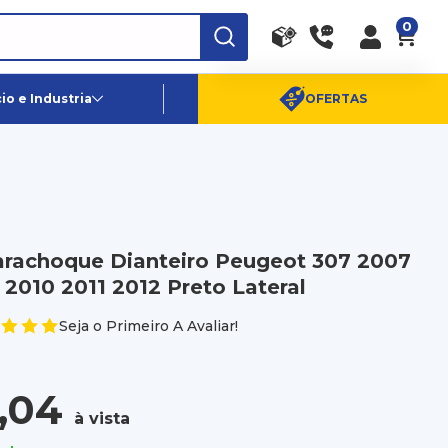
0
RA
PE
Canais de Atendimento
o e Industria
OFERTAS
(11) 96359-6656
SAC:
(11) 4003-0880
arachoque Dianteiro Peugeot 307 2007
2010 2011 2012 Preto Lateral
Seja o Primeiro A Avaliar!
,04
à vista