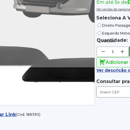
R
Em até 5x de
Ver opções de pagam
Seleciona A V
Direito Passage
Esquerdo Motor
Quantidade:
Ambos
Adicionar
Ver descrição 
Consultar pr
ar Link
(Cod. 188390)