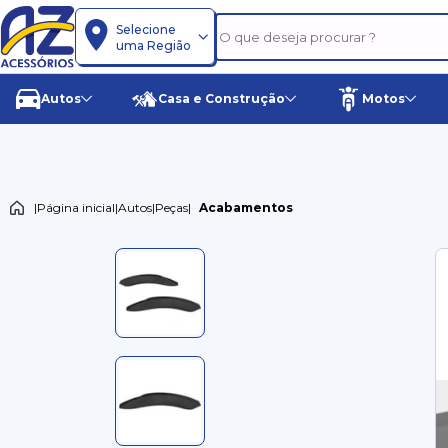
Selecione
uma Região
Autos
Casa e Construção
Motos
|
Página inicial
|
Autos
|
Peças
|
Acabamentos