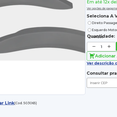
Em até 12x de
Ver opções de pagam
Seleciona A V
Direito Passage
Esquerdo Motor
Quantidade:
Ambos
Adicionar
Ver descrição 
Consultar pr
ar Link
(Cod. 503065)