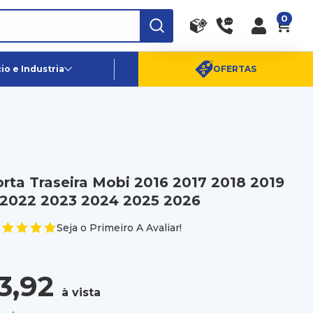
0
RA
PE
Canais de Atendimento
o e Industria
OFERTAS
(11) 96359-6656
SAC:
(11) 4003-0880
rta Traseira Mobi 2016 2017 2018 2019
 2022 2023 2024 2025 2026
Seja o Primeiro A Avaliar!
3,92
à vista