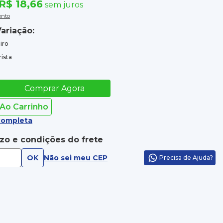
R$ 18,66
sem juros
ento
ariação:
iro
ista
Comprar Agora
 Ao Carrinho
completa
azo e condições do frete
OK
Não sei meu CEP
Precisa de Ajuda?