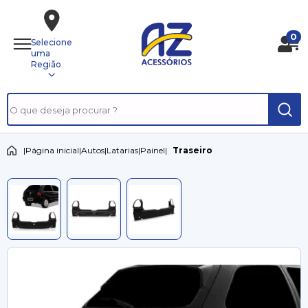
0
Selecione
uma
Região
|
Página inicial
|
Autos
|
Latarias
|
Painel
|
Traseiro