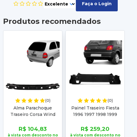
Faça o Login
Produtos recomendados
(0)
(0)
Alma Parachoque
Painel Traseiro Fiesta
Traseiro Corsa Wind
1996 1997 1998 1999
Go
Super 1994 1995 1996
2000 2001 2002
1997 1998 1999 2000
R$ 104,83
R$ 259,20
2001 2002
à vista com desconto no
à vista com desconto no
à 