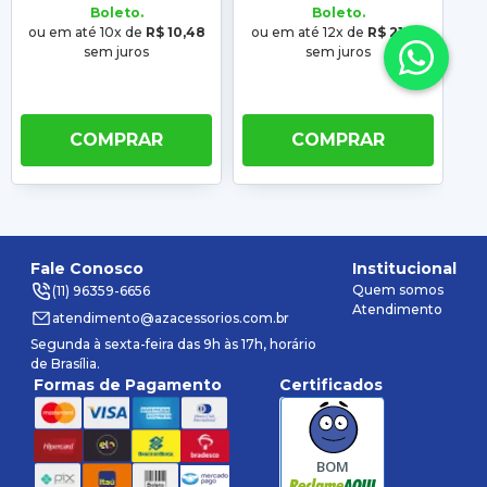
Boleto.
Boleto.
ou em até 10x de
R$ 10,48
ou em até 12x de
R$ 21,60
o
sem juros
sem juros
COMPRAR
COMPRAR
Fale Conosco
Institucional
Quem somos
(11) 96359-6656
Atendimento
atendimento@azacessorios.com.br
Segunda à sexta-feira das 9h às 17h, horário
de Brasília.
Formas de Pagamento
Certificados
BOM