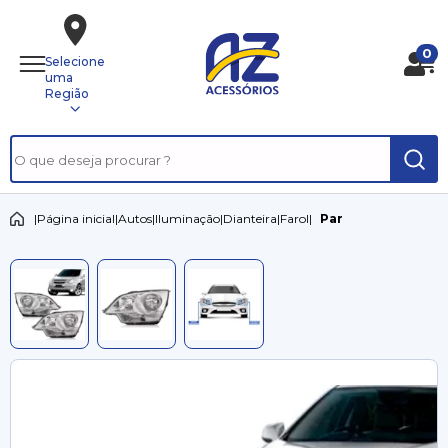
0
Selecione
uma
Região
|
Página inicial
|
Autos
|
Iluminação
|
Dianteira
|
Farol
|
Par