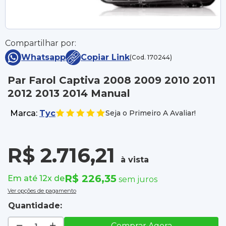
Compartilhar por:
Whatsapp
Copiar Link
(Cod. 170244)
Par Farol Captiva 2008 2009 2010 2011
2012 2013 2014 Manual
Marca:
Tyc
Seja o Primeiro A Avaliar!
R$ 2.716,21
à vista
R$ 226,35
Em até 12x de
sem juros
Ver opções de pagamento
Quantidade:
Comprar Agora