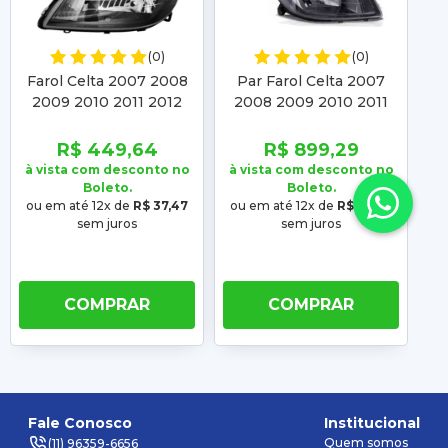
(0)
(0)
Farol Celta 2007 2008
Par Farol Celta 2007
2009 2010 2011 2012
2008 2009 2010 2011
2
2013 2014 2015 Prisma
2012 2013 2014 2015
20
2007 2008 2009 2010
Prisma 2007 2008
2
R$ 449,64
R$ 899,29
2011 2012
2009 2010 2011 2012
à vista com desconto no
à vista com desconto no
à 
Boleto.
Boleto.
ou em até 12x de
R$ 37,47
ou em até 12x de
R$ 74,94
ou
sem juros
sem juros
COMPRAR
COMPRAR
Fale Conosco
Institucional
Quem somos
(11) 96359-6656