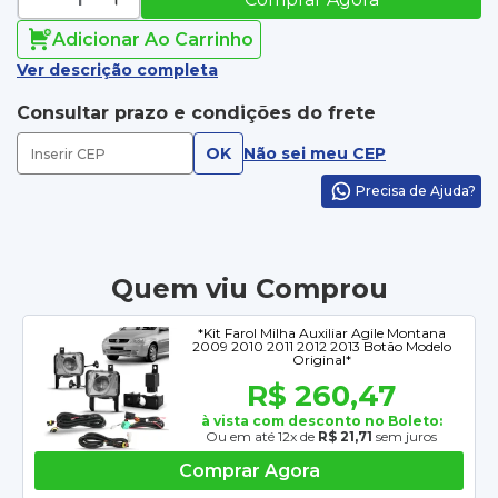
Adicionar Ao Carrinho
Ver descrição completa
Consultar prazo e condições do frete
OK
Não sei meu CEP
Precisa de Ajuda?
Quem viu Comprou
*Kit Farol Milha Auxiliar Agile Montana
2009 2010 2011 2012 2013 Botão Modelo
Original*
R$ 260,47
à vista com desconto no Boleto:
Ou em até 12x de
R$ 21,71
sem juros
Comprar Agora