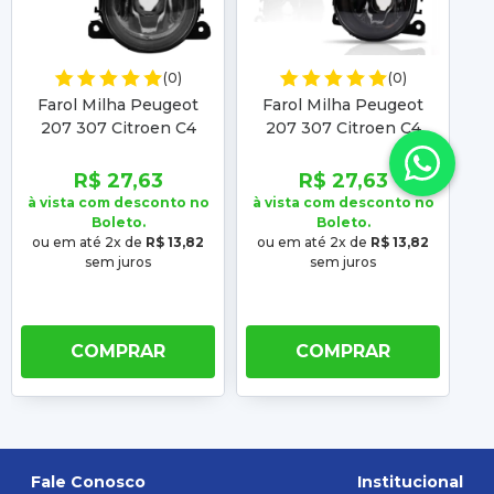
(0)
(0)
Farol Milha Peugeot
Farol Milha Peugeot
207 307 Citroen C4
207 307 Citroen C4
Logan Focus
Logan Focus
Lo
R$ 27,63
R$ 27,63
à vista com desconto no
à vista com desconto no
à 
Boleto.
Boleto.
ou em até 2x de
R$ 13,82
ou em até 2x de
R$ 13,82
o
sem juros
sem juros
COMPRAR
COMPRAR
Fale Conosco
Institucional