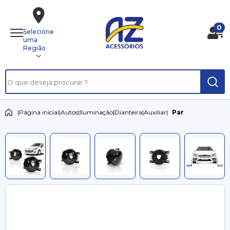
0
Selecione
uma
Região
|
Página inicial
|
Autos
|
Iluminação
|
Dianteira
|
Auxiliar
|
Par