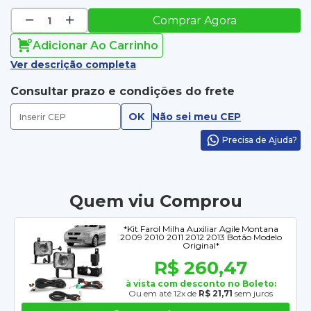
Comprar Agora
Adicionar Ao Carrinho
Ver descrição completa
Consultar prazo e condições do frete
OK
Não sei meu CEP
Precisa de Ajuda?
Quem viu Comprou
*Kit Farol Milha Auxiliar Agile Montana
2009 2010 2011 2012 2013 Botão Modelo
Original*
R$ 260,47
à vista com desconto no Boleto:
Ou em até 12x de
R$ 21,71
sem juros