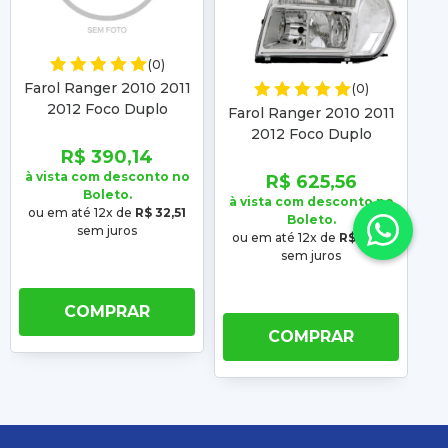
(0)
Farol Ranger 2010 2011
(0)
2012 Foco Duplo
Farol Ranger 2010 2011
P
Cromado
2012 Foco Duplo
2
Cromado
R$ 390,14
à vista com desconto no
R$ 625,56
Boleto.
à vista com desconto no
à 
ou em até 12x de
R$ 32,51
Boleto.
sem juros
ou em até 12x de
R$ 52,13
ou
sem juros
COMPRAR
COMPRAR