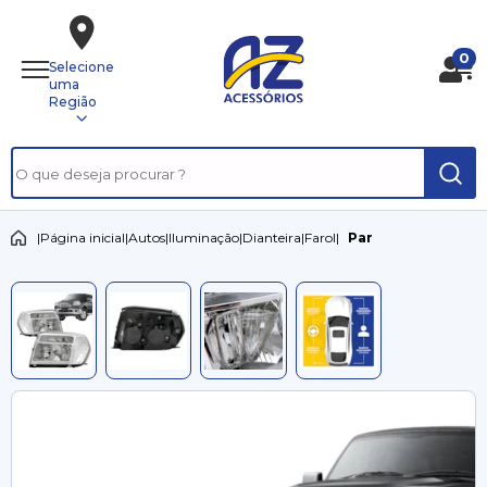
0
Selecione
uma
Região
|
Página inicial
|
Autos
|
Iluminação
|
Dianteira
|
Farol
|
Par