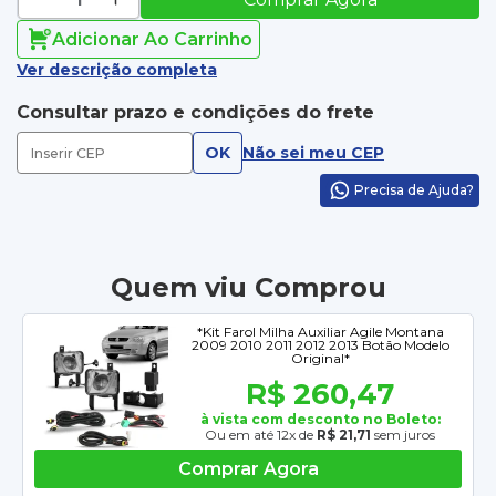
Adicionar Ao Carrinho
Ver descrição completa
Consultar prazo e condições do frete
OK
Não sei meu CEP
Precisa de Ajuda?
Quem viu Comprou
*Kit Farol Milha Auxiliar Agile Montana
2009 2010 2011 2012 2013 Botão Modelo
Original*
R$ 260,47
à vista com desconto no Boleto:
Ou em até 12x de
R$ 21,71
sem juros
Comprar Agora