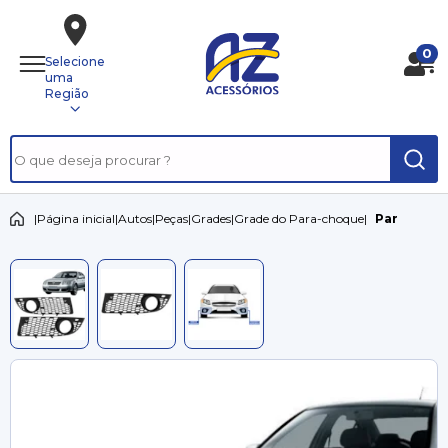
0
Selecione
uma
Região
|
Página inicial
|
Autos
|
Peças
|
Grades
|
Grade do Para-choque
|
Par