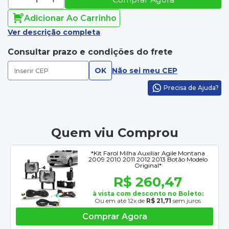
Adicionar Ao Carrinho
Ver descrição completa
Consultar prazo e condições do frete
OK
Não sei meu CEP
Precisa de Ajuda?
Quem viu Comprou
*Kit Farol Milha Auxiliar Agile Montana
2009 2010 2011 2012 2013 Botão Modelo
Original*
R$ 260,47
à vista com desconto no Boleto:
Ou em até 12x de
R$ 21,71
sem juros
Comprar Agora