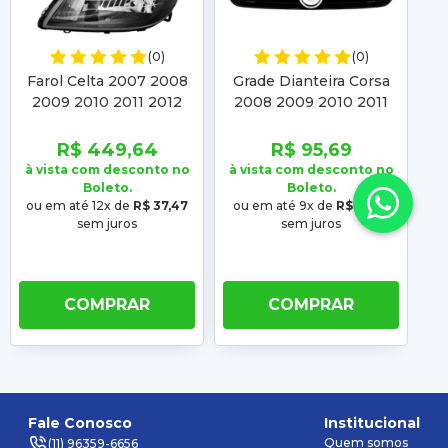
(0)
(0)
Farol Celta 2007 2008
Grade Dianteira Corsa
2009 2010 2011 2012
2008 2009 2010 2011
2
2013 2014 2015 Prisma
2012 Montana 2008
2007 2008 2009 2010
2009 2010 Friso
R$ 449,64
R$ 95,69
2011 2012
Cromado
à vista com desconto no
à vista com desconto no
à 
Boleto.
Boleto.
ou em até 12x de
R$ 37,47
ou em até 9x de
R$ 10,63
o
sem juros
sem juros
COMPRAR
COMPRAR
Fale Conosco
Institucional
Quem somos
(11) 96359-6656