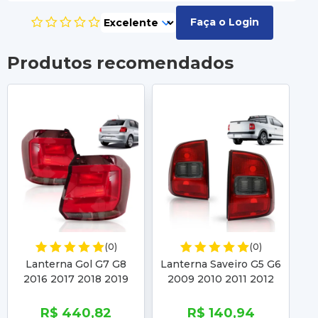
Faça o Login
Produtos recomendados
(0)
(0)
Lanterna Gol G7 G8
Lanterna Saveiro G5 G6
Pa
2016 2017 2018 2019
2009 2010 2011 2012
2020 2021 2022 Fumê
2013 2014 2015 Fumê
2
Borda Fumê
Com Borda Fumê
R$ 440,82
R$ 140,94