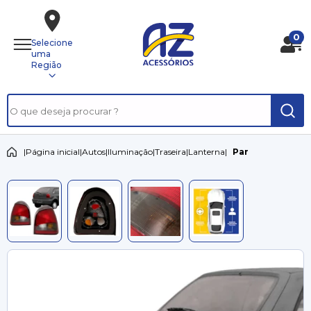
0
Selecione
uma
Região
|
Página inicial
|
Autos
|
Iluminação
|
Traseira
|
Lanterna
|
Par