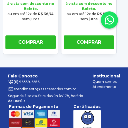
à vista com desconto no
à vista com desconto no
à 
Boleto.
Boleto.
ou em até 12x de
R$ 36,74
ou em até 12x de
R$ 11,74
ou
sem juros
sem juros
COMPRAR
COMPRAR
Fale Conosco
Institucional
Quem somos
(11) 96359-6656
Atendimento
atendimento@azacessorios.com.br
Segunda à sexta-feira das 9h às 17h, horário
de Brasília.
Formas de Pagamento
Certificados
BOM