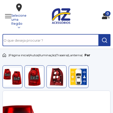
0
Selecione
uma
Região
|
Página inicial
|
Autos
|
Iluminação
|
Traseira
|
Lanterna
|
Par