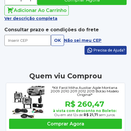
Adicionar Ao Carrinho
Ver descrição completa
Consultar prazo e condições do frete
OK
Não sei meu CEP
Precisa de Ajuda?
Quem viu Comprou
*Kit Farol Milha Auxiliar Agile Montana
2009 2010 2011 2012 2013 Botão Modelo
Original*
R$ 260,47
à vista com desconto no Boleto:
Ou em até 12x de
R$ 21,71
sem juros
Comprar Agora