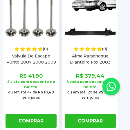
(0)
(0)
Valvula De Escape
Alma Parachoque
Fa
Punto 2007 2008 2009
Dianteiro Fox 2003
2
2010 2011 2012 Siena
2004 2005 2006 2007
2005 2006 2007 2008
2008 2009 Spacefox
R$ 41,90
R$ 379,44
2009 2010 a 2021
2006 2007 2008 2009
à vista com desconto no
à vista com desconto no
à 
Boleto.
Boleto.
ou em até 4x de
R$ 10,48
ou em até 12x de
R$ 31,62
o
sem juros
sem juros
COMPRAR
COMPRAR