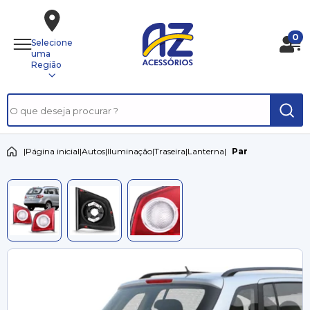
0
Selecione
uma
Região
|
Página inicial
|
Autos
|
Iluminação
|
Traseira
|
Lanterna
|
Par