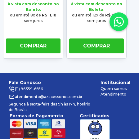
2006 2007 2008 2009
à vista com desconto no
à vista com desconto no
à 
Boleto.
Boleto.
ou em até 8x de
R$ 11,18
ou em até 12x de
R$ 31,62
o
sem juros
sem juros
COMPRAR
COMPRAR
Fale Conosco
Institucional
Quem somos
(11) 96359-6656
Atendimento
atendimento@azacessorios.com.br
Segunda à sexta-feira das 9h às 17h, horário
de Brasília.
Formas de Pagamento
Certificados
BOM