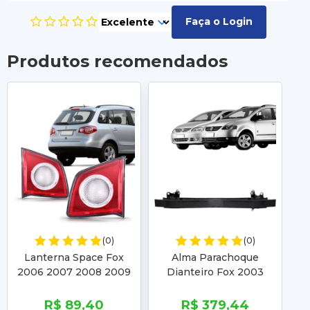
Faça o Login
Produtos recomendados
(0)
(0)
Lanterna Space Fox
Alma Parachoque
Fa
2006 2007 2008 2009
Dianteiro Fox 2003
2
Mala Carcaça Preta
2004 2005 2006 2007
2008 2009 Spacefox
R$ 89,40
R$ 379,44