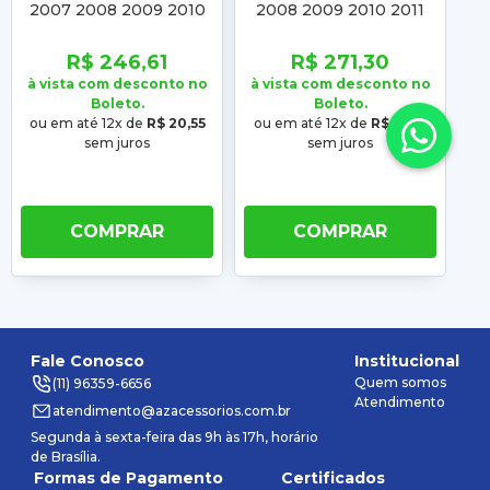
2007 2008 2009 2010
2008 2009 2010 2011
2
2011 2012 2013 Sandero
2012 2013 2014 Logan
2008 2009 2010 2011
2007 2008 2009 2010
2
R$ 246,61
R$ 271,30
2012 2013 2014
2011 2012 2013
à vista com desconto no
à vista com desconto no
à 
Boleto.
Boleto.
ou em até 12x de
R$ 20,55
ou em até 12x de
R$ 22,61
ou
sem juros
sem juros
COMPRAR
COMPRAR
Fale Conosco
Institucional
Quem somos
(11) 96359-6656
Atendimento
atendimento@azacessorios.com.br
Segunda à sexta-feira das 9h às 17h, horário
de Brasília.
Formas de Pagamento
Certificados