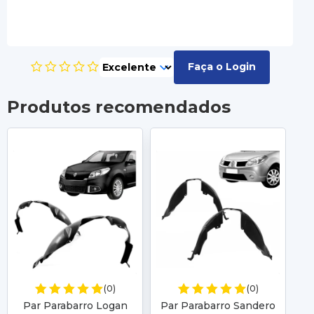
Faça o Login
Produtos recomendados
(0)
(0)
Par Parabarro Logan
Par Parabarro Sandero
P