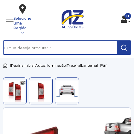
0
Selecione
uma
Região
|
Página inicial
|
Autos
|
Iluminação
|
Traseira
|
Lanterna
|
Par