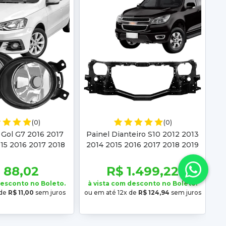
(0)
(0)
 Gol G7 2016 2017
Painel Dianteiro S10 2012 2013
15 2016 2017 2018
2014 2015 2016 2017 2018 2019
020 2021 2022
2020 Trailblazer 2015 2016 2017
2018
 88,02
R$ 1.499,22
desconto no Boleto.
à vista com desconto no Boleto.
 de
R$ 11,00
sem juros
ou em até 12x de
R$ 124,94
sem juros