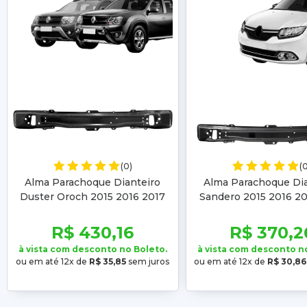
(0)
(
Alma Parachoque Dianteiro
Alma Parachoque Dia
Duster Oroch 2015 2016 2017
Sandero 2015 2016 20
2018 Sandero Logan 2014 2015
2019 Logan 2014 201
2016 2017 2018
2017 2018 201
R$ 430,16
R$ 370,2
à vista com desconto no Boleto.
à vista com desconto n
ou em até 12x de
R$ 35,85
sem juros
ou em até 12x de
R$ 30,86