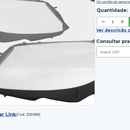
Ver opções de pagam
Quantidade:
Ver descrição 
Consultar pr
ar Link
(Cod. 255969)