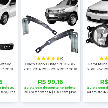
0)
(0)
nteiro
Braço Capô Duster 2011 2012
Farol Milha
17 2018
2013 2014 2015 2016 2017 2018
2018 Fox 20
5 2016
2019 2020 Oroch 2015 2016
2019 2
9
2017 2018 19 20
6
R$ 99,16
R$
o Boleto.
à vista com desconto no Boleto.
à vista com 
sem juros
ou em até 9x de
R$ 11,02
sem juros
ou em até 8x