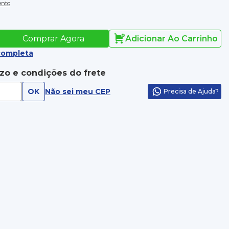
ento
Comprar Agora
Adicionar Ao Carrinho
completa
azo e condições do frete
OK
Não sei meu CEP
Precisa de Ajuda?