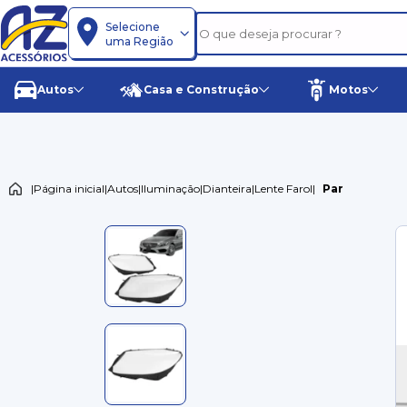
Selecione
uma Região
Autos
Casa e Construção
Motos
|
Página inicial
|
Autos
|
Iluminação
|
Dianteira
|
Lente Farol
|
Par