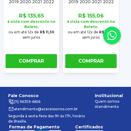
2019 2020 2021 2022
2019 2020 2021 2022
2
Saveiro G7 2016 2017
Saveiro G7 2016 2017
2
2018 2019 2020 2021
2018 2019 2020 2021
2
R$ 135,65
R$ 155,06
2022
2022
à vista com desconto no
à vista com desconto no
à 
Boleto.
Boleto.
ou em até 12x de
R$ 11,30
ou em até 12x de
R$ 12,92
o
sem juros
sem juros
COMPRAR
COMPRAR
Fale Conosco
Institucional
Quem somos
(11) 96359-6656
Atendimento
atendimento@azacessorios.com.br
Segunda à sexta-feira das 9h às 17h, horário
de Brasília.
Formas de Pagamento
Certificados