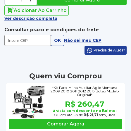
Adicionar Ao Carrinho
Ver descrição completa
Consultar prazo e condições do frete
OK
Não sei meu CEP
Precisa de Ajuda?
Quem viu Comprou
*Kit Farol Milha Auxiliar Agile Montana
2009 2010 2011 2012 2013 Botão Modelo
Original*
R$ 260,47
à vista com desconto no Boleto:
Ou em até 12x de
R$ 21,71
sem juros
Comprar Agora