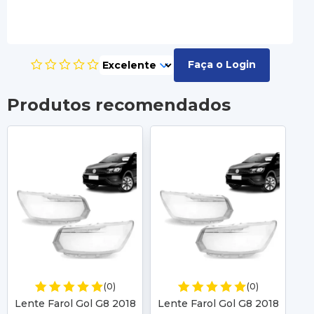
Faça o Login
Produtos recomendados
(0)
(0)
Lente Farol Gol G8 2018
Lente Farol Gol G8 2018
Pa