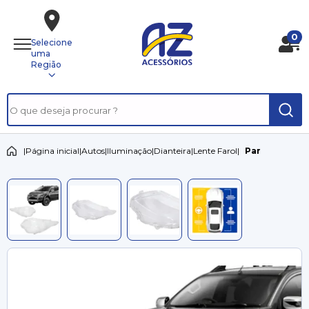
0
Selecione
uma
Região
|
Página inicial
|
Autos
|
Iluminação
|
Dianteira
|
Lente Farol
|
Par