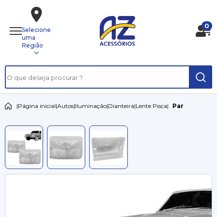
0
Selecione
uma
Região
|
Página inicial
|
Autos
|
Iluminação
|
Dianteira
|
Lente Pisca
|
Par