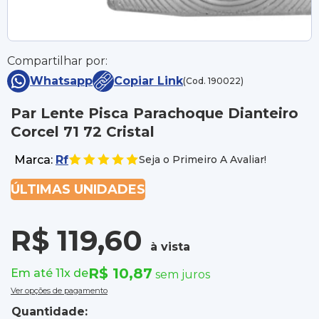
Compartilhar por:
Whatsapp
Copiar Link
(Cod. 190022)
Par Lente Pisca Parachoque Dianteiro
Corcel 71 72 Cristal
Marca:
Rf
Seja o Primeiro A Avaliar!
ÚLTIMAS UNIDADES
R$ 119,60
à vista
R$ 10,87
Em até 11x de
sem juros
Ver opções de pagamento
Quantidade: