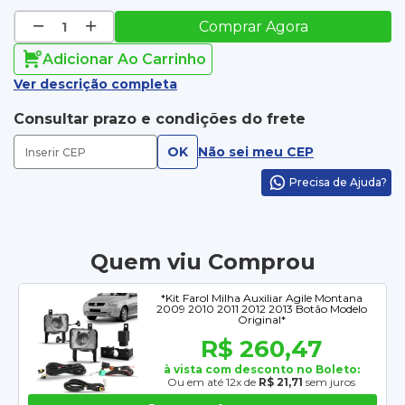
Comprar Agora
Adicionar Ao Carrinho
Ver descrição completa
Consultar prazo e condições do frete
OK
Não sei meu CEP
Precisa de Ajuda?
Quem viu Comprou
*Kit Farol Milha Auxiliar Agile Montana
2009 2010 2011 2012 2013 Botão Modelo
Original*
R$ 260,47
à vista com desconto no Boleto:
Ou em até 12x de
R$ 21,71
sem juros