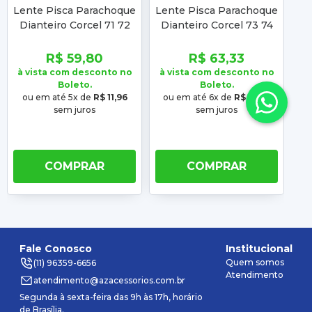
Lente Pisca Parachoque
Lente Pisca Parachoque
Le
Dianteiro Corcel 71 72
Dianteiro Corcel 73 74
D
Cristal
75 76 77 Cristal
8
R$ 59,80
R$ 63,33
à vista com desconto no
à vista com desconto no
à 
Boleto.
Boleto.
ou em até 5x de
R$ 11,96
ou em até 6x de
R$ 10,56
o
sem juros
sem juros
COMPRAR
COMPRAR
Fale Conosco
Institucional
Quem somos
(11) 96359-6656
Atendimento
atendimento@azacessorios.com.br
Segunda à sexta-feira das 9h às 17h, horário
de Brasília.