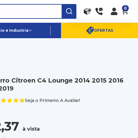
0
RA
PE
Canais de Atendimento
o e Industria
OFERTAS
(11) 96359-6656
SAC:
(11) 4003-0880
rro Citroen C4 Lounge 2014 2015 2016
2019
Seja o Primeiro A Avaliar!
2,37
à vista