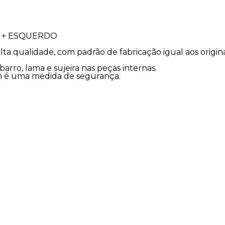
O + ESQUERDO
lta qualidade, com padrão de fabricação igual aos orig
arro, lama e sujeira nas peças internas.
ém é uma medida de segurança.