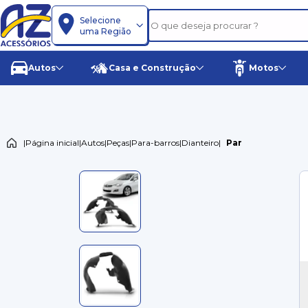
Selecione
uma Região
Autos
Casa e Construção
Motos
|
Página inicial
|
Autos
|
Peças
|
Para-barros
|
Dianteiro
|
Par