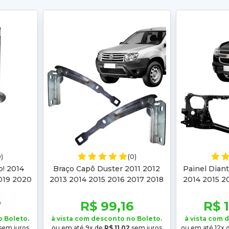
0)
(0)
p! 2014
Braço Capô Duster 2011 2012
Painel Diant
019 2020
2013 2014 2015 2016 2017 2018
2014 2015 2
18 2019
2019 2020 Oroch 2015 2016
2020 Trailbl
2017 2018 19 20
7
R$ 99,16
R$ 
o Boleto.
à vista com desconto no Boleto.
à vista com 
sem juros
ou em até 9x de
R$ 11,02
sem juros
ou em até 12x 