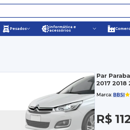
informática e
Pesados
Comerci
acessórios
Par Paraba
2017 2018 
Marca:
BBSI
R$ 11