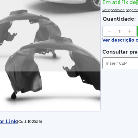
Em até 11x de
Ver opções de pagam
Quantidade:
Ver descrição 
Consultar pr
ar Link
(Cod. 102556)