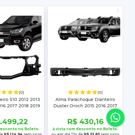
(0)
(0)
eiro S10 2012 2013
Alma Parachoque Dianteiro
016 2017 2018 2019
Duster Oroch 2015 2016 2017
azer 2015 2016 2017
2018 Sandero Logan 2014 2015
2018
2016 2017 2018
1.499,22
R$ 430,16
desconto no Boleto.
à vista com desconto no Boleto.
de
R$ 124,94
sem juros
ou em até 12x de
R$ 35,85
sem juros