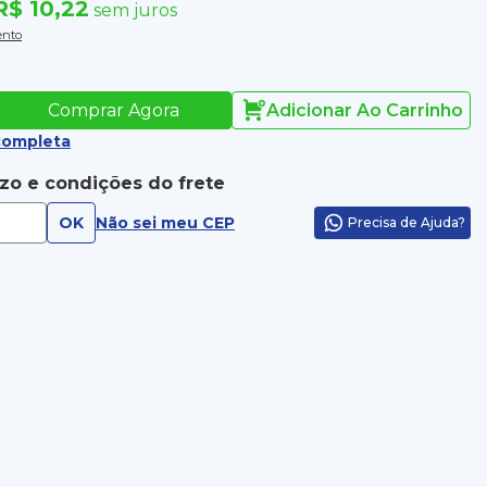
R$ 10,22
sem juros
ento
Comprar Agora
Adicionar Ao Carrinho
completa
azo e condições do frete
OK
Não sei meu CEP
Precisa de Ajuda?