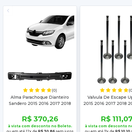
(0)
(
Alma Parachoque Dianteiro
Valvula De Escape U
Sandero 2015 2016 2017 2018
2015 2016 2017 2018 2
2019 Logan 2014 2015 2016
Up 2015 2016 2017 20
2017 2018 2019
2020 2021
R$ 370,26
R$ 111,0
à vista com desconto no Boleto.
à vista com desconto n
ou em até 12x de
R$ 30,86
sem juros
ou em até 11x de
R$ 10,10