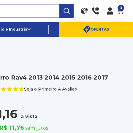
0
RA
PE
Canais de Atendimento
o e Industria
OFERTAS
(11) 96359-6656
SAC:
(11) 4003-0880
rro Rav4 2013 2014 2015 2016 2017
Seja o Primeiro A Avaliar!
1,16
à vista
R$ 11,76
sem juros