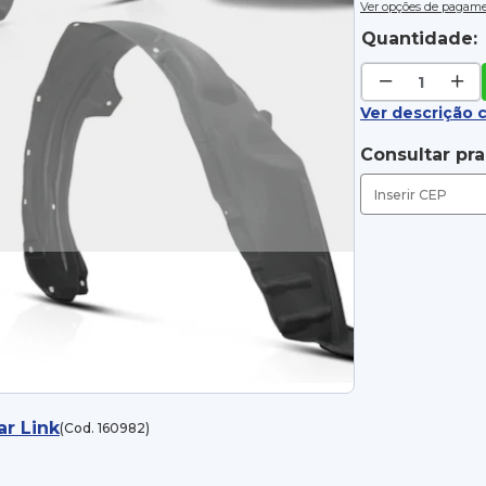
Ver opções de pagam
Quantidade:
Ver descrição 
Consultar pr
ar Link
(Cod. 160982)