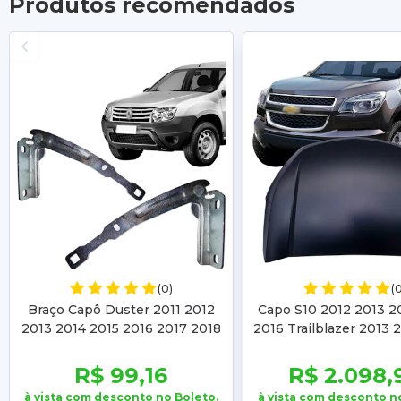
Produtos recomendados
(0)
(
Braço Capô Duster 2011 2012
Capo S10 2012 2013 2
2013 2014 2015 2016 2017 2018
2016 Trailblazer 2013 
2019 2020 Oroch 2015 2016
2016
2017 2018 19 20
R$ 99,16
R$ 2.098,
à vista com desconto no Boleto.
à vista com desconto n