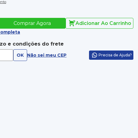
ento
Comprar Agora
Adicionar Ao Carrinho
completa
azo e condições do frete
OK
Não sei meu CEP
Precisa de Ajuda?