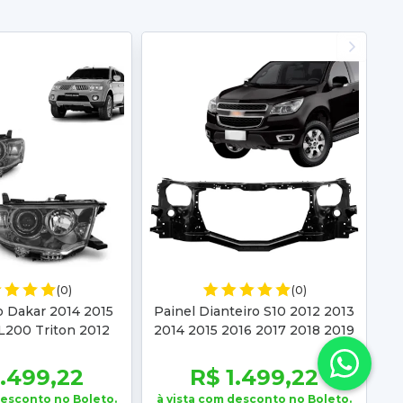
(0)
(0)
o Dakar 2014 2015
Painel Dianteiro S10 2012 2013
L200 Triton 2012
2014 2015 2016 2017 2018 2019
 2015 2016 Fumê
2020 Trailblazer 2015 2016 2017
2018
1.499,22
R$ 1.499,22
desconto no Boleto.
à vista com desconto no Boleto.