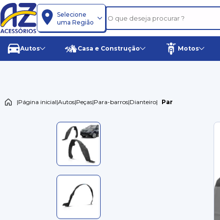
Selecione
uma Região
Autos
Casa e Construção
Motos
|
Página inicial
|
Autos
|
Peças
|
Para-barros
|
Dianteiro
|
Par