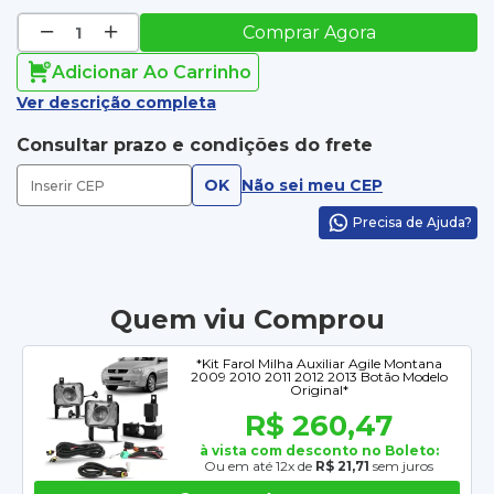
Comprar Agora
Adicionar Ao Carrinho
Ver descrição completa
Consultar prazo e condições do frete
OK
Não sei meu CEP
Precisa de Ajuda?
Quem viu Comprou
*Kit Farol Milha Auxiliar Agile Montana
2009 2010 2011 2012 2013 Botão Modelo
Original*
R$ 260,47
à vista com desconto no Boleto:
Ou em até 12x de
R$ 21,71
sem juros