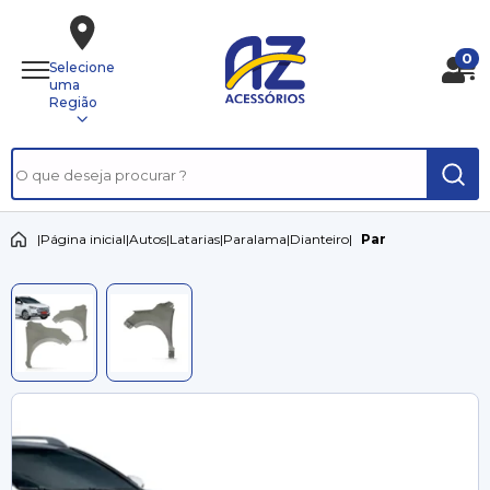
0
Selecione
uma
Região
|
Página inicial
|
Autos
|
Latarias
|
Paralama
|
Dianteiro
|
Par