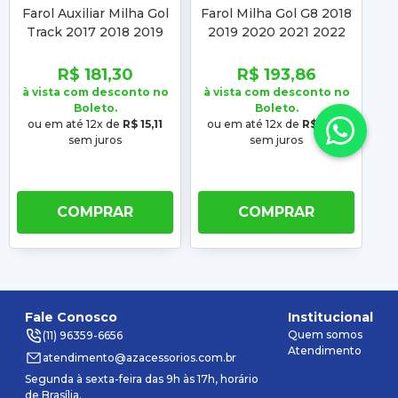
Farol Auxiliar Milha Gol
Farol Milha Gol G8 2018
Fa
Track 2017 2018 2019
2019 2020 2021 2022
2
2020 2021 2022 Gol
Saveiro G7 2017 2018
S
2018 2019 2020 2021
2019 2020 2021 2022
2
R$ 181,30
R$ 193,86
2022
à vista com desconto no
à vista com desconto no
à 
Boleto.
Boleto.
ou em até 12x de
R$ 15,11
ou em até 12x de
R$ 16,16
o
sem juros
sem juros
COMPRAR
COMPRAR
Fale Conosco
Institucional
Quem somos
(11) 96359-6656
Atendimento
atendimento@azacessorios.com.br
Segunda à sexta-feira das 9h às 17h, horário
de Brasília.