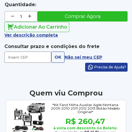
Quantidade:
Comprar Agora
Adicionar Ao Carrinho
Ver descrição completa
Consultar prazo e condições do frete
OK
Não sei meu CEP
Precisa de Ajuda?
Quem viu Comprou
*Kit Farol Milha Auxiliar Agile Montana
2009 2010 2011 2012 2013 Botão Modelo
Original*
R$ 260,47
à vista com desconto no Boleto: