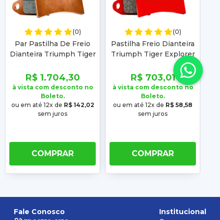
(0)
(0)
Par Pastilha De Freio
Pastilha Freio Dianteira
Pa
Dianteira Triumph Tiger
Triumph Tiger Explorer
Tr
Explorer 1200 Xcx Xr
1200 2012 2013 2014
16/21 Racing Sinterizada
2015 Sinterizada
R$ 1.704,30
R$ 703,01
Vermelha
à vista com desconto no
à vista com desconto no
à 
Boleto.
Boleto.
ou em até 12x de
R$ 142,02
ou em até 12x de
R$ 58,58
ou
sem juros
sem juros
COMPRAR
COMPRAR
Fale Conosco
Institucional