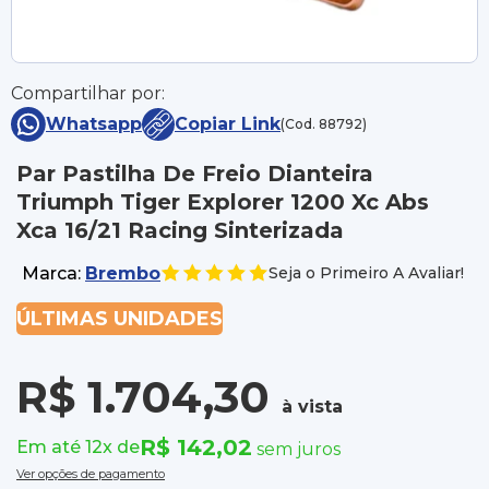
Compartilhar por:
Whatsapp
Copiar Link
(Cod. 88792)
Par Pastilha De Freio Dianteira
Triumph Tiger Explorer 1200 Xc Abs
Xca 16/21 Racing Sinterizada
Marca:
Brembo
Seja o Primeiro A Avaliar!
ÚLTIMAS UNIDADES
R$ 1.704,30
à vista
R$ 142,02
Em até 12x de
sem juros
Ver opções de pagamento