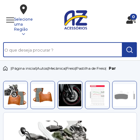
0
Selecione
uma
Região
|
Página inicial
|
Autos
|
Mecânica
|
Freio
|
Pastilha de Freio
|
Par