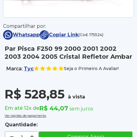
Compartilhar por:
Whatsapp
Copiar Link
(Cod. 175524)
Par Pisca F250 99 2000 2001 2002
2003 2004 2005 Cristal Refletor Ambar
Marca:
Tyc
Seja o Primeiro A Avaliar!
R$ 528,85
à vista
R$ 44,07
Em até 12x de
sem juros
Ver opções de pagamento
Quantidade:
Comprar Agora