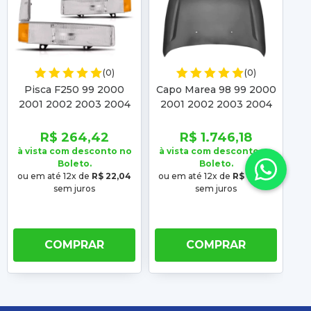
(0)
(0)
Pisca F250 99 2000
Capo Marea 98 99 2000
Br
2001 2002 2003 2004
2001 2002 2003 2004
2005 Cristal Refletor
2005 2006 2007 Brava
2
Ambar
99 2000 2001 2002
2
R$ 264,42
R$ 1.746,18
2003
à vista com desconto no
à vista com desconto no
à 
Boleto.
Boleto.
ou em até 12x de
R$ 22,04
ou em até 12x de
R$ 145,52
o
sem juros
sem juros
COMPRAR
COMPRAR