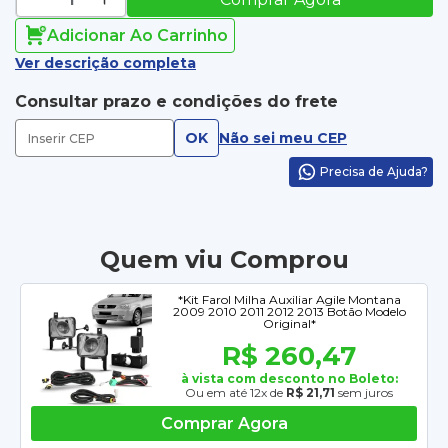
Adicionar Ao Carrinho
Ver descrição completa
Consultar prazo e condições do frete
OK
Não sei meu CEP
Precisa de Ajuda?
Quem viu Comprou
*Kit Farol Milha Auxiliar Agile Montana
2009 2010 2011 2012 2013 Botão Modelo
Original*
R$ 260,47
à vista com desconto no Boleto:
Ou em até 12x de
R$ 21,71
sem juros
Comprar Agora