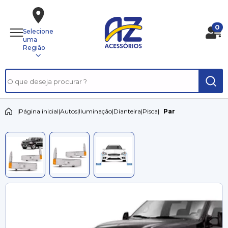
0
Selecione
uma
Região
|
Página inicial
|
Autos
|
Iluminação
|
Dianteira
|
Pisca
|
Par