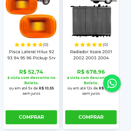
(0)
(0)
Pisca Lateral Hilux 92
Radiador Xsara 2001
V
93 94 95 96 Pickup Srv
2002 2003 2004
2002 2003 2004
Peugeot 307 2002
2003 2004 2005
R$ 52,74
R$ 678,96
Manual
2
à vista com desconto no
à vista com desconto no
à 
Boleto.
Boleto.
ou em até 5x de
R$ 10,55
ou em até 12x de
R$ 56,58
o
sem juros
sem juros
COMPRAR
COMPRAR