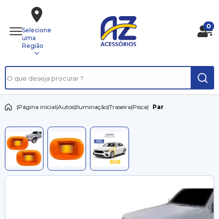
0
Selecione
uma
Região
|
Página inicial
|
Autos
|
Iluminação
|
Traseira
|
Pisca
|
Par