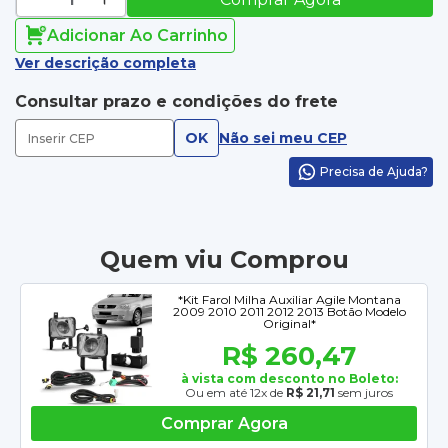
Adicionar Ao Carrinho
Ver descrição completa
Consultar prazo e condições do frete
OK
Não sei meu CEP
Precisa de Ajuda?
Quem viu Comprou
*Kit Farol Milha Auxiliar Agile Montana
2009 2010 2011 2012 2013 Botão Modelo
Original*
R$ 260,47
à vista com desconto no Boleto:
Ou em até 12x de
R$ 21,71
sem juros
Comprar Agora