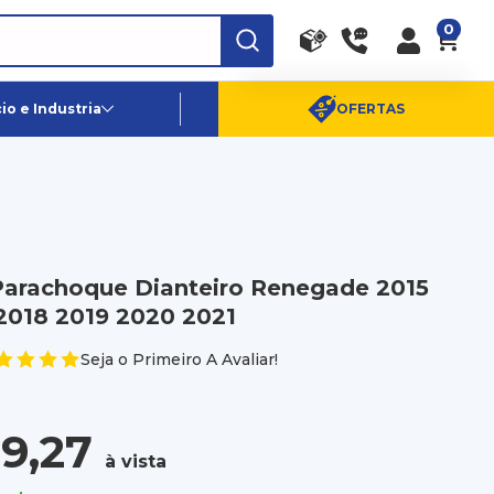
0
RA
PE
Canais de Atendimento
o e Industria
OFERTAS
(11) 96359-6656
SAC:
(11) 4003-0880
Parachoque Dianteiro Renegade 2015
2018 2019 2020 2021
Seja o Primeiro A Avaliar!
9,27
à vista