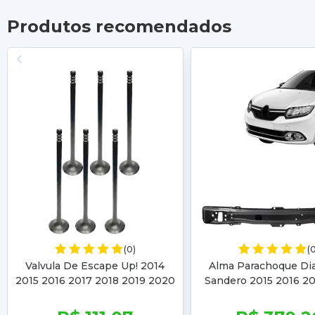
Produtos recomendados
(0)
(
Valvula De Escape Up! 2014
Alma Parachoque Dia
2015 2016 2017 2018 2019 2020
Sandero 2015 2016 20
Up 2015 2016 2017 2018 2019
2019 Logan 2014 201
2020 2021
2017 2018 201