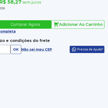
R$ 58,27
sem juros
ento
Comprar Agora
Adicionar Ao Carrinho
completa
azo e condições do frete
OK
Não sei meu CEP
Precisa de Ajuda?