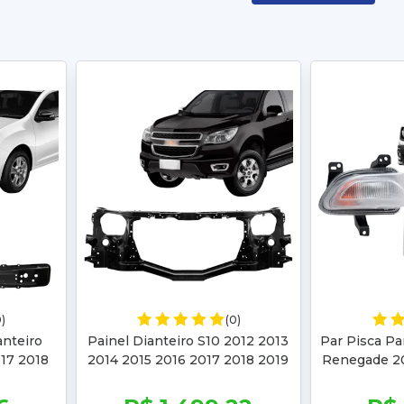
0)
(0)
nteiro
Painel Dianteiro S10 2012 2013
Par Pisca Pa
17 2018
2014 2015 2016 2017 2018 2019
Renegade 20
5 2016
2020 Trailblazer 2015 2016 2017
2019
9
2018