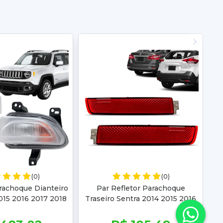
(0)
(0)
rachoque Dianteiro
Par Refletor Parachoque
15 2016 2017 2018
Traseiro Sentra 2014 2015 2016
 2020 2021
2017 2018 2019 Kicks 2017 2018
2019 2020 2021