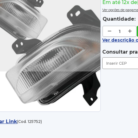
Em até 12x de
Ver opções de pagam
Quantidade:
Ver descrição 
Consultar pr
ar Link
(Cod. 125752)