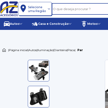
Selecione
uma Região
Autos
Casa e Construção
Motos
|
Página inicial
|
Autos
|
Iluminação
|
Dianteira
|
Pisca
|
Par