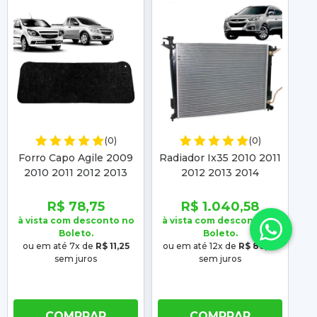
(0)
(0)
Forro Capo Agile 2009
Radiador Ix35 2010 2011
C
2010 2011 2012 2013
2012 2013 2014
2014 Montana 2011 2012
Sportage 2011 2012
20
2013 2014 2015 2016
2013 2014 2015 2016
R$ 78,75
R$ 1.040,58
2017 2018 2019
Automático Manual
à vista com desconto no
à vista com desconto no
à 
Boleto.
Boleto.
ou em até 7x de
R$ 11,25
ou em até 12x de
R$ 86,72
o
sem juros
sem juros
COMPRAR
COMPRAR