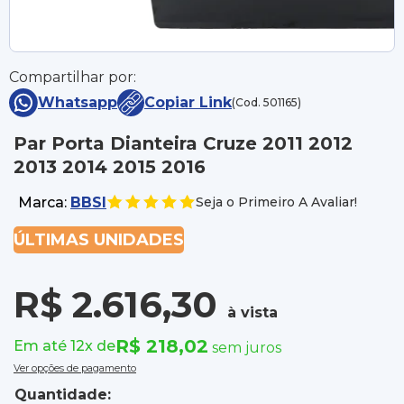
Compartilhar por:
Whatsapp
Copiar Link
(Cod. 501165)
Par Porta Dianteira Cruze 2011 2012
2013 2014 2015 2016
Marca:
BBSI
Seja o Primeiro A Avaliar!
ÚLTIMAS UNIDADES
R$ 2.616,30
à vista
R$ 218,02
Em até 12x de
sem juros
Ver opções de pagamento
Quantidade: