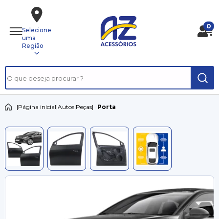
0
Selecione
uma
Região
|
Página inicial
|
Autos
|
Peças
|
Porta