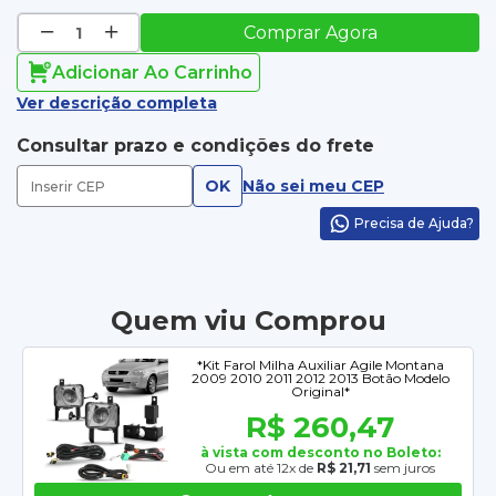
Comprar Agora
Adicionar Ao Carrinho
Ver descrição completa
Consultar prazo e condições do frete
OK
Não sei meu CEP
Precisa de Ajuda?
Quem viu Comprou
*Kit Farol Milha Auxiliar Agile Montana
2009 2010 2011 2012 2013 Botão Modelo
Original*
R$ 260,47
à vista com desconto no Boleto:
Ou em até 12x de
R$ 21,71
sem juros