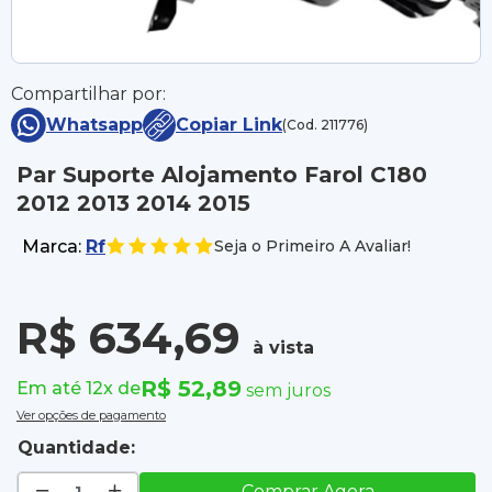
Compartilhar por:
Whatsapp
Copiar Link
(Cod. 211776)
Par Suporte Alojamento Farol C180
2012 2013 2014 2015
Marca:
Rf
Seja o Primeiro A Avaliar!
R$ 634,69
à vista
R$ 52,89
Em até 12x de
sem juros
Ver opções de pagamento
Quantidade:
Comprar Agora