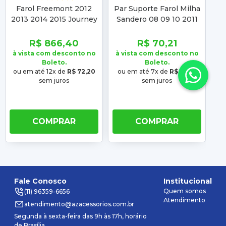
Farol Freemont 2012
Par Suporte Farol Milha
2013 2014 2015 Journey
Sandero 08 09 10 2011
S
2012 2013 2014 2015
2012 2013 2014 Duster
2
2016 2017 2018
2010 2011 2012 2013
R$ 866,40
R$ 70,21
Cromado
2014 2015
à vista com desconto no
à vista com desconto no
à 
Boleto.
Boleto.
ou em até 12x de
R$ 72,20
ou em até 7x de
R$ 10,03
o
sem juros
sem juros
COMPRAR
COMPRAR
Fale Conosco
Institucional
Quem somos
(11) 96359-6656
Atendimento
atendimento@azacessorios.com.br
Segunda à sexta-feira das 9h às 17h, horário
de Brasília.