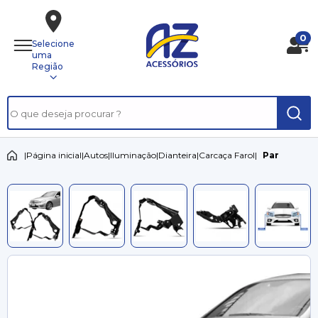
0
Selecione
uma
Região
|
Página inicial
|
Autos
|
Iluminação
|
Dianteira
|
Carcaça Farol
|
Par