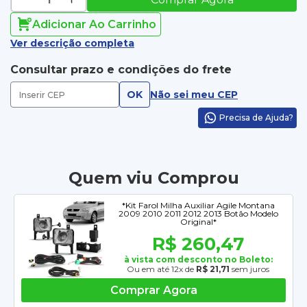
Adicionar Ao Carrinho
Ver descrição completa
Consultar prazo e condições do frete
OK
Não sei meu CEP
Precisa de Ajuda?
Quem viu Comprou
*Kit Farol Milha Auxiliar Agile Montana
2009 2010 2011 2012 2013 Botão Modelo
Original*
R$ 260,47
à vista com desconto no Boleto:
Ou em até 12x de
R$ 21,71
sem juros
Comprar Agora