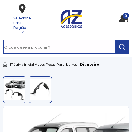
0
Selecione
uma
Região
|
Página inicial
|
Autos
|
Peças
|
Para-barros
|
Dianteiro