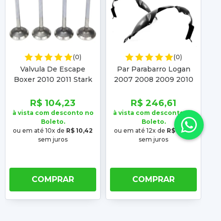
(0)
(0)
Valvula De Escape
Par Parabarro Logan
P
Boxer 2010 2011 Stark
2007 2008 2009 2010
2
2010 2011 2012 2013
2011 2012 2013 Sandero
2
2014 Stark 2010 2011
2008 2009 2010 2011
2
R$ 104,23
R$ 246,61
2012
2012 2013 2014
à vista com desconto no
à vista com desconto no
à 
Boleto.
Boleto.
ou em até 10x de
R$ 10,42
ou em até 12x de
R$ 20,55
o
sem juros
sem juros
COMPRAR
COMPRAR