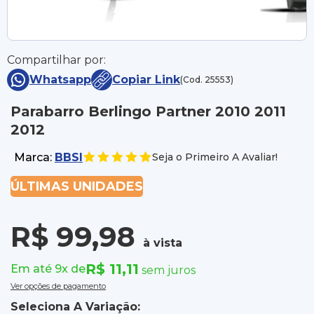
Compartilhar por:
Whatsapp
Copiar Link
(Cod. 25553)
Parabarro Berlingo Partner 2010 2011
2012
Marca:
BBSI
Seja o Primeiro A Avaliar!
ÚLTIMAS UNIDADES
R$ 99,98
à vista
R$ 11,11
Em até 9x de
sem juros
Ver opções de pagamento
Seleciona A Variação: