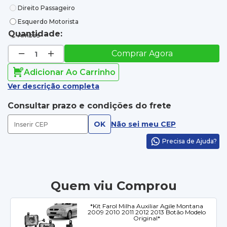
Direito Passageiro
Esquerdo Motorista
Quantidade:
Ambos
Comprar Agora
Adicionar Ao Carrinho
Ver descrição completa
Consultar prazo e condições do frete
OK
Não sei meu CEP
Precisa de Ajuda?
Quem viu Comprou
*Kit Farol Milha Auxiliar Agile Montana
2009 2010 2011 2012 2013 Botão Modelo
Original*