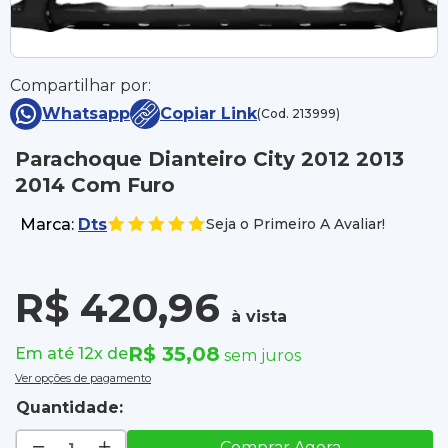
Compartilhar por:
Whatsapp
Copiar Link
(Cod. 213999)
Parachoque Dianteiro City 2012 2013
2014 Com Furo
Marca:
Dts
Seja o Primeiro A Avaliar!
R$ 420,96
à vista
R$ 35,08
Em até 12x de
sem juros
Ver opções de pagamento
Quantidade:
Comprar Agora