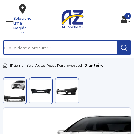
0
Selecione
uma
Região
|
Página inicial
|
Autos
|
Peças
|
Para-choques
|
Dianteiro