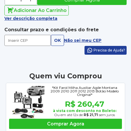
Adicionar Ao Carrinho
Ver descrição completa
Consultar prazo e condições do frete
OK
Não sei meu CEP
Precisa de Ajuda?
Quem viu Comprou
*Kit Farol Milha Auxiliar Agile Montana
2009 2010 2011 2012 2013 Botão Modelo
Original*
R$ 260,47
à vista com desconto no Boleto:
Ou em até 12x de
R$ 21,71
sem juros
Comprar Agora