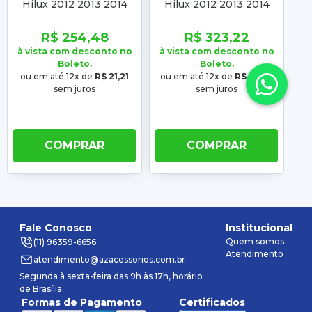
Hilux 2012 2013 2014
Hilux 2012 2013 2014
2015 Com Grade Com
2015 Com Grade Com
Furo Milha Sem Furo
Furo Milha Sem Furo
R$ 254,48
R$ 323,22
Moldura Preto
Moldura Preto
à vista com desconto no
à vista com desconto no
à 
Boleto.
Boleto.
ou em até 12x de
R$ 21,21
ou em até 12x de
R$ 26,94
ou
sem juros
sem juros
COMPRAR
COMPRAR
Fale Conosco
Institucional
Quem somos
(11) 96359-6656
Atendimento
atendimento@azacessorios.com.br
Segunda à sexta-feira das 9h às 17h, horário
de Brasília.
Formas de Pagamento
Certificados